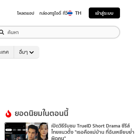
TH
เข้าสู่ระบบ
โหลดแอป
กล่องทรูไอดี ทีวี
ระเทศ
อื่นๆ
ยอดนิยมในตอนนี้
เปิดวิธีรับชม TrueID Short Drama ซีรีส์
ไทยแนวตั้ง "เธอคือแม่บ้าน ที่ฉันเหยียบย่ำ
ผิดคน"