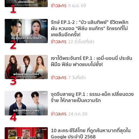
1
ข่าวละคร
9 เม.ย. 69
รักษ์ EP.1-2 : "บัว นลินทิพย์" ชีวิตพลิก
ผัน หวนเจอ "ฟิล์ม ธนภัทร" รักแรกที่ไม่
เคยลืมอีกครั้ง!
2
ข่าวละคร
22 ชั่วโมงที่แล้ว
เงาใต้พระจันทร์ EP.1 : เอมี่-บอนนี่ ประชัน
ฝีมือ ฟิล์ม ฟาดแบบไม่ยั้ง!
3
ข่าวละคร
7 วันที่แล้ว
จุดจีบสายมู EP.1 : ธรรม-แม็ค เปลี่ยนดวง
ร้าย ให้กลายเป็นความรัก
4
ข่าวละคร
24 ก.ค. 69
10 ละคร-ซีรีส์ไทย ที่ถูกค้นหามากที่สุดใน
Google ประจำปี 2568