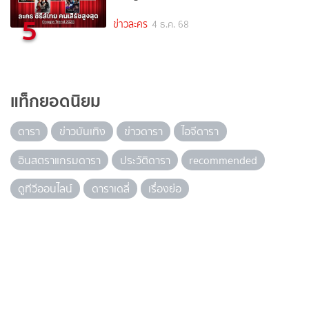
5
ข่าวละคร
4 ธ.ค. 68
แท็กยอดนิยม
ดารา
ข่าวบันเทิง
ข่าวดารา
ไอจีดารา
อินสตราแกรมดารา
ประวัติดารา
recommended
ดูทีวีออนไลน์
ดาราเดลี่
เรื่องย่อ