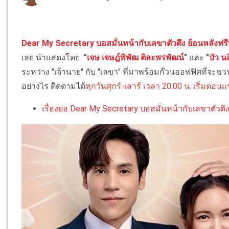
Dear My Secretary บอสมั่นหน้ากับเลขาตัวตึง ย้อนหลังฟร
เลย นำแสดงโดย
"
เจษ เจษฎ์พิพัฒ ติละพรพัฒน์
"
และ
"
บัว น
ระหว่าง "เจ้านาย" กับ "เลขา" ที่มาพร้อมก๊วนออฟฟิศที่จะ
อย่างไร ติดตามได้
ทุกวันศุกร์-เสาร์ เวลา 20.00 น. เริ่มตอนแรก
เรื่องย่อ Dear My Secretary บอสมั่นหน้ากับเลขาตัวตึ