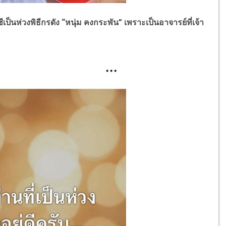
่วงพิธีกรดัง “หนุ่ม คงกระพัน” เพราะเป็นอาจารย์ที่เจ้า