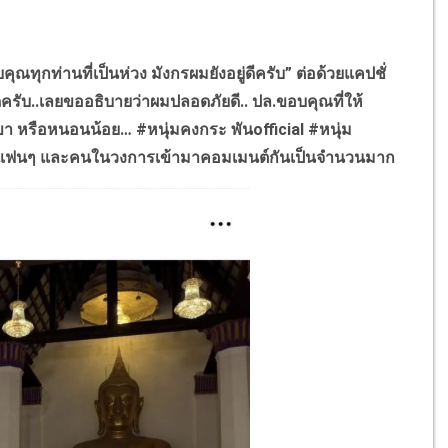
ณทุกท่านที่เป็นห่วง มังกรผมยังอยู่ดีครับ” ต่อด้วยแคปชั่
ครับ..เลยขออธิบายว่าผมปลอดภัยดี.. ปล.ขอบคุณที่ให้
นกเขา หรือหนอนน้อย…
#
หนุ่มคงกระ พัน
official #
หนุ่ม
ำแฟนๆ และคนในวงการเข้ามาคอมเมนต์กันเป็นจำนวน
มาก