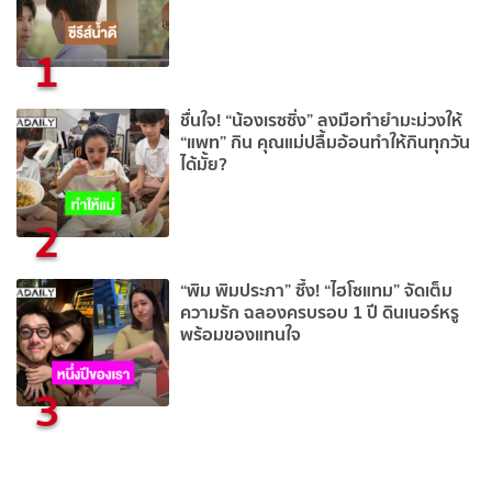
1
ชื่นใจ! “น้องเรซซิ่ง” ลงมือทำยำมะม่วงให้
“แพท” กิน คุณแม่ปลื้มอ้อนทำให้กินทุกวัน
ได้มั้ย?
2
“พิม พิมประภา” ซึ้ง! “ไฮโซแทม” จัดเต็ม
ความรัก ฉลองครบรอบ 1 ปี ดินเนอร์หรู
พร้อมของแทนใจ
3