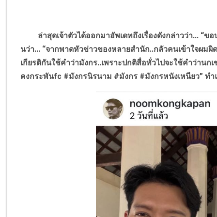
ล่าสุดเจ้าตัวได้ออกมาอัพเดทถึงเรื่องดังกล่าวว่า... “ขอบคุ
นว่า... “จากพาดหัวข่าวของหลายสำนัก..กลัวคนเข้าใจผมผิด
เกียรติกันใช้คำว่ามังกร..เพราะปกติสื่อทั่วไปจะใช้คำว่า
คงกระพัน
fc #
มังกรนิรนาม
#
มังกร
#
มังกรหนัง
เหนียว” ท