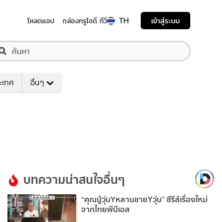
TH
เข้าสู่ระบบ
โหลดแอป
กล่องทรูไอดี ทีวี
ระเทศ
อื่นๆ
บทความน่าสนใจอื่นๆ
“คุณปู่วุ่นYหลานชายYวุ่น” ซีรีส์เรื่องใหม่
จากไทยพีบีเอส