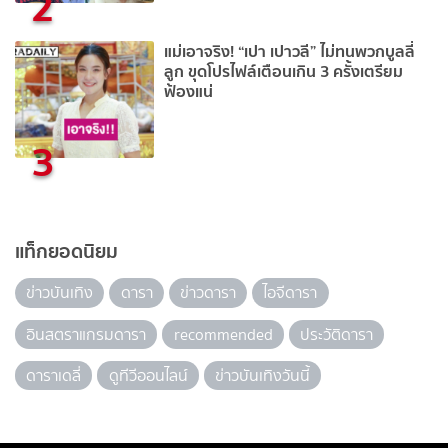
2
แม่เอาจริง! “เปา เปาวลี” ไม่ทนพวกบูลลี่
ลูก ขุดโปรไฟล์เตือนเกิน 3 ครั้งเตรียม
ฟ้องแน่
3
แท็กยอดนิยม
ข่าวบันเทิง
ดารา
ข่าวดารา
ไอจีดารา
อินสตราแกรมดารา
recommended
ประวัติดารา
ดาราเดลี่
ดูทีวีออนไลน์
ข่าวบันเทิงวันนี้