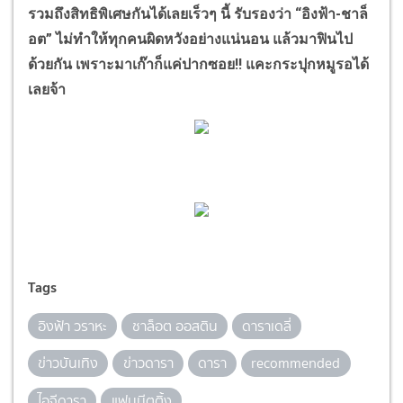
รวมถึงสิทธิพิเศษกันได้เลยเร็วๆ นี้ รับรองว่า “อิงฟ้า-ชาล็
อต” ไม่ทำให้ทุกคนผิดหวังอย่างแน่นอน แล้วมาฟินไป
ด้วยกัน เพราะมาเก๊าก็แค่ปากซอย!! แคะกระปุกหมูรอได้
เลยจ้า
Tags
อิงฟ้า วราหะ
ชาล็อต ออสติน
ดาราเดลี่
ข่าวบันเทิง
ข่าวดารา
ดารา
recommended
ไอจีดารา
แฟนมีตติ้ง