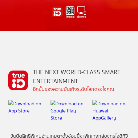
THE NEXT WORLD-CLASS SMART
ENTERTAINMENT
อีกขั้นของความบันเทิงระดับโลกตรงใจคุณ
วันนี้
ดู
สิทธิพิเศษ
อ่าน
เกม
ตาตั้ง
ช้อปปิ้ง
แพ็กเกจ
กล่องทรูไอดีทีวี