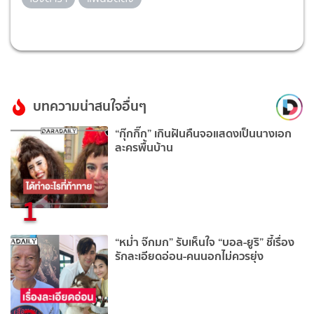
บทความน่าสนใจอื่นๆ
“กุ๊กกิ๊ก” เกินฝันคืนจอแสดงเป็นนางเอก
ละครพื้นบ้าน
1
“หม่ำ จ๊กมก” รับเห็นใจ “บอล-ยูริ” ชี้เรื่อง
รักละเอียดอ่อน-คนนอกไม่ควรยุ่ง