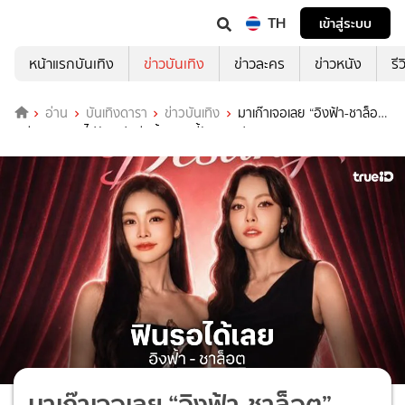
TH
เข้าสู่ระบบ
หน้าแรกบันเทิง
ข่าวบันเทิง
ข่าวละคร
ข่าวหนัง
รี
อ่าน
บันเทิงดารา
ข่าวบันเทิง
มาเก๊าเจอเลย “อิงฟ้า-ชาล็อต”
เตรียมบินตรงไปจัดแฟนมีตติ้ง งานนี้รับรองฟิน!
มาเก๊าเจอเลย “อิงฟ้า-ชาล็อต”