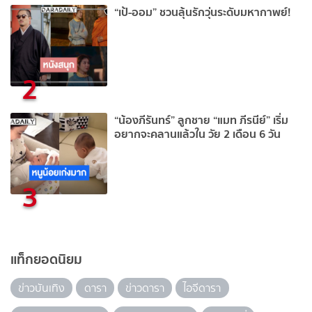
“เป้-ออม” ชวนลุ้นรักวุ่นระดับมหากาพย์!
2
“น้องภีรันทร์” ลูกชาย “แมท ภีรนีย์” เริ่ม
อยากจะคลานแล้วใน วัย 2 เดือน 6 วัน
3
แท็กยอดนิยม
ข่าวบันเทิง
ดารา
ข่าวดารา
ไอจีดารา