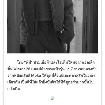
โดย “พีพี” สวมเสื้อผ้าและไอเท็มใหม่จากคอลเล็ก
ชั่น Winter 26 แมตช์ด้วยกระเป๋ารุ่น Le 7 ขนาดกลางทำ
จากหนังกลับสี Moka ให้ลุคที่ทั้งเท่และคลาสสิกในเวลา
เดียวกัน เป็นสีที่ใส่แล้วยิ่งขับผิวให้พีพีดูออร่ามากขึ้นไป
กว่าเดิม