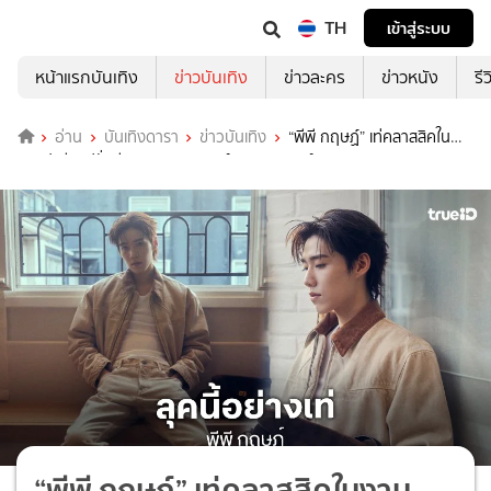
TH
เข้าสู่ระบบ
หน้าแรกบันเทิง
ข่าวบันเทิง
ข่าวละคร
ข่าวหนัง
รี
อ่าน
บันเทิงดารา
ข่าวบันเทิง
“พีพี กฤษฏ์” เท่คลาสสิคใน
งานปารีสแฟชั่นวีค สมมงฯ แบรนด์แอมบาสเดอร์ของ “BALENCIAGA”
“พีพี กฤษฏ์” เท่คลาสสิคในงาน