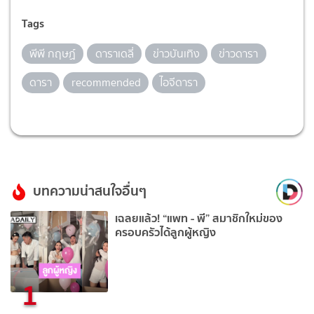
Tags
พีพี กฤษฏ์
ดาราเดลี่
ข่าวบันเทิง
ข่าวดารา
ดารา
recommended
ไอจีดารา
บทความน่าสนใจอื่นๆ
เฉลยแล้ว! “แพท - พี” สมาชิกใหม่ของ
ครอบครัวได้ลูกผู้หญิง
1