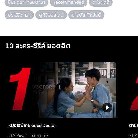
อินสตราแกรมดารา
recommended
ดาราเดลี่
ประวัติดารา
ดูทีวีออนไลน์
ข่าวบันเทิงวันนี้
10 ละคร-ซีรีส์ ยอดฮิต
หมอใจพิเศษ Good Doctor
ตามห
71M
Views
7.8M
11 ต.ค. 67