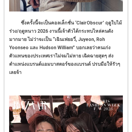
ซึ่งครั้งนี้จะเป็นคอลเล็กชั่น ‘ClairObscur’ ฤดูใบไม้
ร่วง/ฤดูหนาว 2026 งานนี้เจ้าตัวได้กระทบไหล่คนดัง
มากมาย ไม่ว่าจะเป็น “เฉินเฟยอวี่, Juyeon, Roh
Yoonseo และ Hudson William” บอกเลยว่าคนเก่ง
ตัวแทนของประเทศเราไม่จมไม่หาย เฉิดฉายสุดๆ ส่ง
ตำแหน่งแบรนด์แอมบาสตอร์ของแบรนด์ ปรบมือให้รัวๆ
เลยจ้า