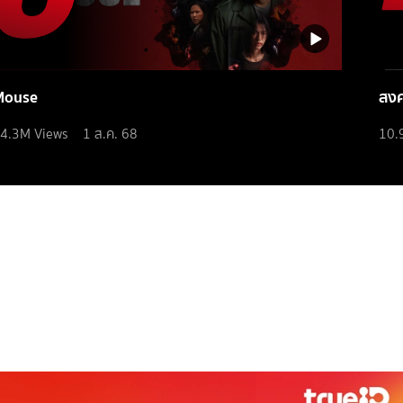
Mouse
สง
4.3M
Views
1 ส.ค. 68
10.