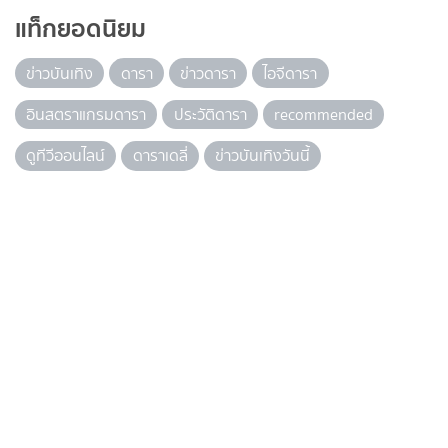
แท็กยอดนิยม
ข่าวบันเทิง
ดารา
ข่าวดารา
ไอจีดารา
อินสตราแกรมดารา
ประวัติดารา
recommended
ดูทีวีออนไลน์
ดาราเดลี่
ข่าวบันเทิงวันนี้