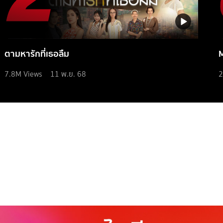
ตามหารักที่เธอลืม
7.8M
Views
11 พ.ย. 68
2