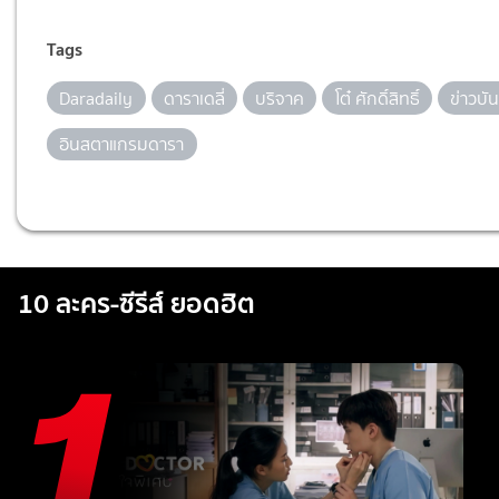
Tags
Daradaily
ดาราเดลี่
บริจาค
โต๋ ศักดิ์สิทธิ์
ข่าวบัน
อินสตาแกรมดารา
10 ละคร-ซีรีส์ ยอดฮิต