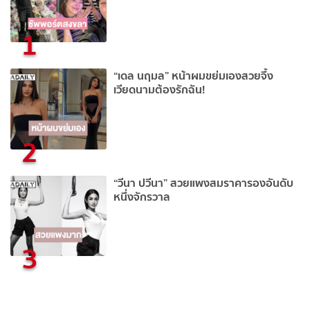
1
“เดล นฤมล” หน้าผมขย่มเองสวยจึ้ง
เวียดนามต้องรักฉัน!
2
“วีนา ปวีนา” สวยแพงสมราคารองอันดับ
หนึ่งจักรวาล
3