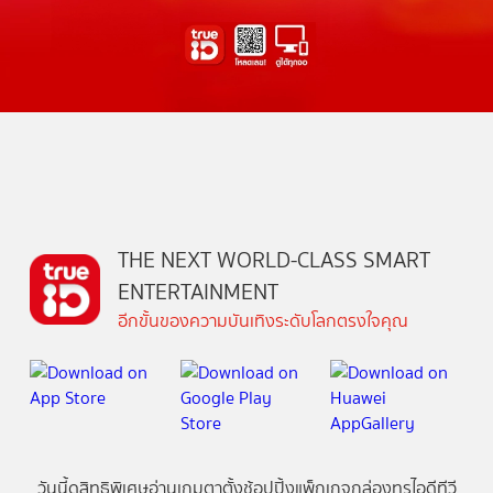
THE NEXT WORLD-CLASS SMART
ENTERTAINMENT
อีกขั้นของความบันเทิงระดับโลกตรงใจคุณ
วันนี้
ดู
สิทธิพิเศษ
อ่าน
เกม
ตาตั้ง
ช้อปปิ้ง
แพ็กเกจ
กล่องทรูไอดีทีวี