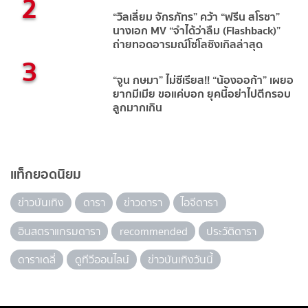
2
“วิลเลี่ยม จักรภัทร” คว้า “ฟรีน สโรชา”
นางเอก MV “จำได้ว่าลืม (Flashback)”
ถ่ายทอดอารมณ์โซ่โลซิงเกิลล่าสุด
3
“จูน กษมา” ไม่ซีเรียส!! “น้องออก้า” เผยอ
ยากมีเมีย ขอแค่บอก ยุคนี้อย่าไปตีกรอบ
ลูกมากเกิน
แท็กยอดนิยม
ข่าวบันเทิง
ดารา
ข่าวดารา
ไอจีดารา
อินสตราแกรมดารา
recommended
ประวัติดารา
ดาราเดลี่
ดูทีวีออนไลน์
ข่าวบันเทิงวันนี้