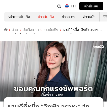
TH
เข้าสู่ระบบ
หน้าแรกบันเทิง
ข่าวบันเทิง
ข่าวละคร
ข่าวหนัง
รี
อ่าน
บันเทิงดารา
ข่าวบันเทิง
แสนดีที่หนึ่ง “อิงฟ้า วราหะ”
ส่งคลิปห่วงใยแฟนๆ พร้อมขอบคุณทุกแรงซัพพอร์ต
แสนดีที่หนึ่ง “อิงฟ้า วราหะ” ส่ง