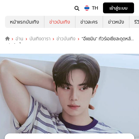
TH
เข้าสู่ระบบ
หน้าแรกบันเทิง
ข่าวบันเทิง
ข่าวละคร
ข่าวหนัง
รี
อ่าน
บันเทิงดารา
ข่าวบันเทิง
"อีแชมิน" ทัวร์เอเชียสะดุดหลัง
แฟนมีตติ้งถูกยกเลิก