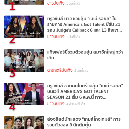
1
ข่าวบันเทิง
1 วันที่แล้ว
ทรูวิชั่นส์ นาว ชวนลุ้น "เนเน่ รอยัล" ใน
รายการ America’s Got Talent ซีซัน 21
รอบ Judge's Callback 6 และ 13 สิงหาคม
2
นี้
ข่าวบันเทิง
1 วันที่แล้ว
แก๊งเฟอร์บี้รวมตัวอบอุ่น สมาชิกใหญ่กว่า
เดิม
3
ดาราเดลี่บันเทิง
2 วันที่แล้ว
ทรูวิชั่นส์ ชวนคนไทยร่วมลุ้น "เนเน่ รอยัล"
บนเวที AMERICA’S GOT TALENT
SEASON 21 เริ่ม 6 ส.ค.นี้ ทาง
4
TrueVisions NOW
ข่าวบันเทิง
4 ชั่วโมงที่แล้ว
ส่องลิสต์นักแสดง "เกมส์โกงเกมส์" การ
รวมตัวของ 8 นักต้มตุ๋น