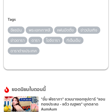
Tags
อีแชมิน
พระเอกเกาหลี
แฟนมีตติ้ง
ข่าวบันเทิง
ข่าวดารา
ดารา
ไอจีดารา
ทีเอ็นเอ็น
ดาราต่างประเทศ
ยอดนิยมในตอนนี้
"อั้ม พัชราภา" ชวนนางเอกซุปตาร์ "แอน
ทองประสม - แต้ว ณฐพร" บุกตลาด
AumAum