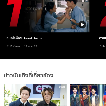
หมอใจพิเศษ Good Doctor
ตามห
71M
Views
7.8M
11 ต.ค. 67
ข่าวบันเทิงที่เกี่ยวข้อง