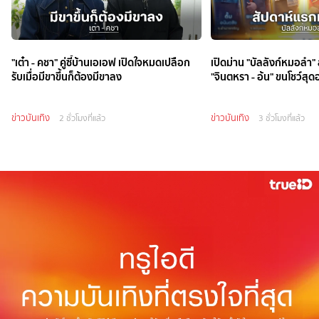
"เต๋า - คชา" คู่ซี้บ้านเอเอฟ เปิดใจหมดเปลือก
เปิดม่าน "บัลลังก์หมอลำ"
รับเมื่อมีขาขึ้นก็ต้องมีขาลง
"จินตหรา - อ้น" ขนโชว์สุ
ข่าวบันเทิง
ข่าวบันเทิง
2 ชั่วโมงที่แล้ว
3 ชั่วโมงที่แล้ว