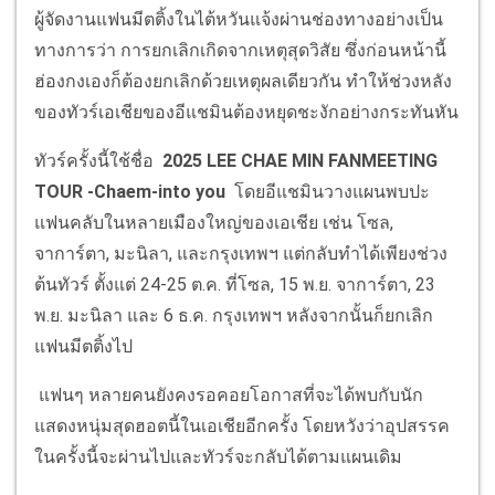
ผู้จัดงานแฟนมีตติ้งในไต้หวันแจ้งผ่านช่องทางอย่างเป็น
ทางการว่า การยกเลิกเกิดจากเหตุสุดวิสัย ซึ่งก่อนหน้านี้
ฮ่องกงเองก็ต้องยกเลิกด้วยเหตุผลเดียวกัน ทำให้ช่วงหลัง
ของทัวร์เอเชียของอีแชมินต้องหยุดชะงักอย่างกระทันหัน
ทัวร์ครั้งนี้ใช้ชื่อ
2025 LEE CHAE MIN FANMEETING
TOUR -Chaem-into you
โดยอีแชมินวางแผนพบปะ
แฟนคลับในหลายเมืองใหญ่ของเอเชีย เช่น โซล,
จาการ์ตา, มะนิลา, และกรุงเทพฯ แต่กลับทำได้เพียงช่วง
ต้นทัวร์ ตั้งแต่ 24-25 ต.ค. ที่โซล, 15 พ.ย. จาการ์ตา, 23
พ.ย. มะนิลา และ 6 ธ.ค. กรุงเทพฯ หลังจากนั้นก็ยกเลิก
แฟนมีตติ้งไป
แฟนๆ หลายคนยังคงรอคอยโอกาสที่จะได้พบกับนัก
แสดงหนุ่มสุดฮอตนี้ในเอเชียอีกครั้ง โดยหวังว่าอุปสรรค
ในครั้งนี้จะผ่านไปและทัวร์จะกลับได้ตามแผนเดิม