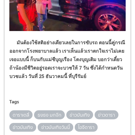
มันต้องใช้สติอย่างเดียวเลยในการขับรถ ตอนนี้คู่กรณี
ออกจากโรงพยาบาลแล้ว เราเห็นแล้วเราตกใจเราไม่เคย
เจอแบบนี้ ก็บนกับแม่ชีบุญเรือง โตงบุญเติม บอกว่าเดี๋ยว
ถ้าน้องมีชีวิตอยู่รอดเราจะบวชให้
7
วัน ซึ่งได้กำหนดวัน
บวชแล้ว วันที่
25
ธันวาคมนี้ ที่บุรีรัมย์
Tags
ดาราเดลี่
ธงธง มกจ๊ก
ข่าวบันเทิง
ข่าวดารา
ข่าวบันเทิง
ข่าวบันเทิงวันนี้
ไอจีดารา