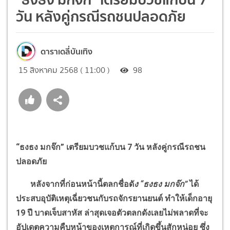
วัน หลังคู่กรณีรถชนปลอดภัย
ดาราเดลี่บันเทิง
15 สิงหาคม 2568 ( 11:00 )
98
“
ธงธง มกจ๊ก
”
เตรียมบวชแก้บน
7
วัน หลังคู่กรณีรถชน
ปลอดภัย
หลังจากที่ก่อนหน้านี้ตลกชื่อดั
ง
“
ธงธง มกจ๊ก
”
ได้
ประสบอุบัติเหตุเฉี่ยวชนกับรถจักรยานยนต์ ทำให้เด็กอายุ
19
ปี บาดเจ็บสาหัส ล่าสุดเจอตัวตลกดังเลยไม่พลาดที่จะ
อัปเดตความคืบหน้าของเหตุการณ์ที่เกิดขึ้นสักหน่อย ซึ่ง