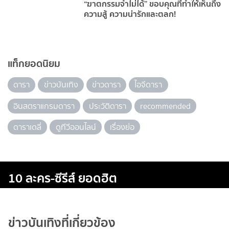
“ฆาตกรรมจำไม่ได้” ขอบคุณที่ทำให้เห็นถึง
ความสู้ ความน่ารักและตลก!
แท็กยอดนิยม
ดารา
ข่าวบันเทิง
ข่าวดารา
ไอจีดารา
อินสตราแกรมดารา
ประวัติดารา
recommended
ดาราเดลี่
ดูทีวีออนไลน์
เรื่องย่อ
10 ละคร-ซีรีส์ ยอดฮิต
ข่าวบันเทิงที่เกี่ยวข้อง