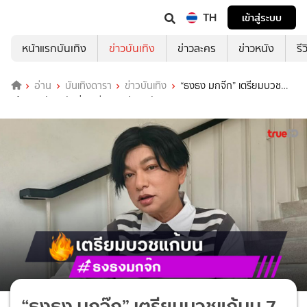
TH
เข้าสู่ระบบ
หน้าแรกบันเทิง
ข่าวบันเทิง
ข่าวละคร
ข่าวหนัง
รี
อ่าน
บันเทิงดารา
ข่าวบันเทิง
“ธงธง มกจ๊ก” เตรียมบวช
แก้บน 7 วัน หลังคู่กรณีรถชนปลอดภัย
“ธงธง มกจ๊ก” เตรียมบวชแก้บน 7