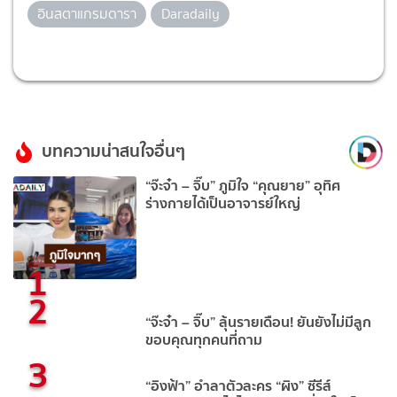
อินสตาแกรมดารา
Daradaily
บทความน่าสนใจอื่นๆ
“จ๊ะจ๋า – จิ๊บ” ภูมิใจ “คุณยาย” อุทิศ
ร่างกายได้เป็นอาจารย์ใหญ่
1
2
“จ๊ะจ๋า – จิ๊บ” ลุ้นรายเดือน! ยันยังไม่มีลูก
ขอบคุณทุกคนที่ถาม
3
“อิงฟ้า” อำลาตัวละคร “ผิง” ซีรีส์