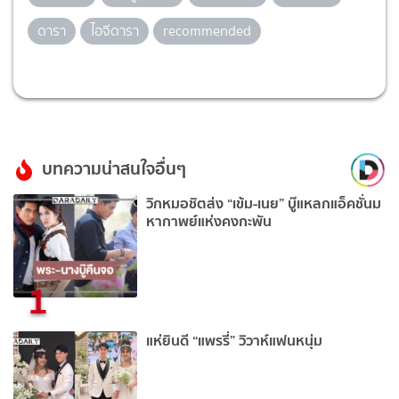
ดารา
ไอจีดารา
recommended
บทความน่าสนใจอื่นๆ
วิกหมอชิตส่ง “เข้ม-เนย” บู๊แหลกแอ็คชั่นม
หากาพย์แห่งคงกะพัน
1
แห่ยินดี “แพรรี่” วิวาห์แฟนหนุ่ม