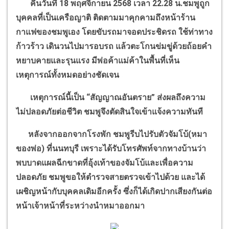
คืนวันที่
18
พฤศจิกายน
2568
เวลา
22.28
น.ชมพูถูก
บุคคลที่เป็นเครือญาติ ติดตามมาคุกคามถึงหน้าร้าน
กาแฟของชมพูเอง โดยขับรถมาจอดประชิดรถ ใช้ท่าทาง
ก้าวร้าว เดินวนไปมารอบรถ แล้วตะโกนข่มขู่ด้วยถ้อยคำ
หยาบคายและรุนแรง มีพ่อค้าแม่ค้าในพื้นที่เห็น
เหตุการณ์ทั้งหมดอย่างชัดเจน
เหตุการณ์นี้เป็น
“
สัญญาณอันตราย
”
ส่งผลถึงความ
ไม่ปลอดภัยต่อชีวิต ชมพูจึงตัดสินใจเข้าแจ้งความทันที
หลังจากออกจากโรงพัก ชมพูรีบไปรับตัวจัมโบ้(หมา
ของพ่อ) ที่นนทบุรี เพราะได้รับโทรศัพท์จากทางบ้านว่า
พบบาดแผลฉีกขาดที่อุ้งเท้าของจัมโบ้และเพื่อความ
ปลอดภัย ชมพูขอให้ตำรวจสายตรวจเข้าไปด้วย
และได้
เผชิญหน้ากับบุคคลเดิมอีกครั้ง ซึ่งก็ได้เกิดปากเสียงกันต่อ
หน้าเจ้าหน้าที่ระหว่างนำหมาออกมา