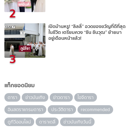
2
เปิดบ้านหรู! “ลิลลี่” อวดของขวัญที่ดีที่สุด
ในชีวิต เตรียมควง “ชิน ชินวุฒ” ย้ายมา
อยู่เดือนหน้าแล้ว!
3
แท็กยอดนิยม
ดารา
ข่าวบันเทิง
ข่าวดารา
ไอจีดารา
อินสตราแกรมดารา
ประวัติดารา
recommended
ดูทีวีออนไลน์
ดาราเดลี่
ข่าวบันเทิงวันนี้