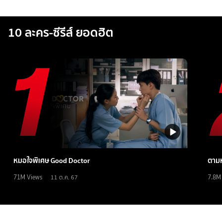
10 ละคร-ซีรีส์ ยอดฮิต
หมอใจพิเศษ Good Doctor
ตามห
71M
Views
7.8M
11 ต.ค. 67