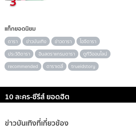
3
แท็กยอดนิยม
ดารา
ข่าวบันเทิง
ข่าวดารา
ไอจีดารา
ประวัติดารา
อินสตราแกรมดารา
ดูทีวีออนไลน์
recommended
ดาราเดลี่
trueidstory
10 ละคร-ซีรีส์ ยอดฮิต
ข่าวบันเทิงที่เกี่ยวข้อง