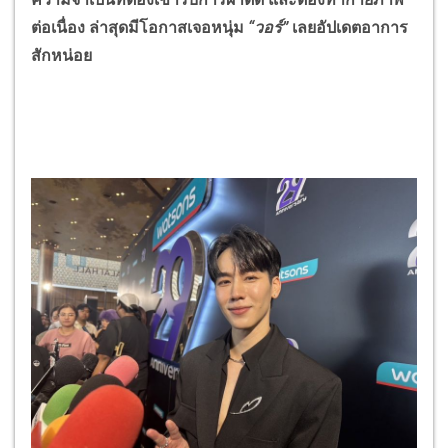
ต่อเนื่อง ล่าสุดมีโอกาสเจอหนุ่ม
“วอร์”
เลยอัปเดตอาการ
สักหน่อย