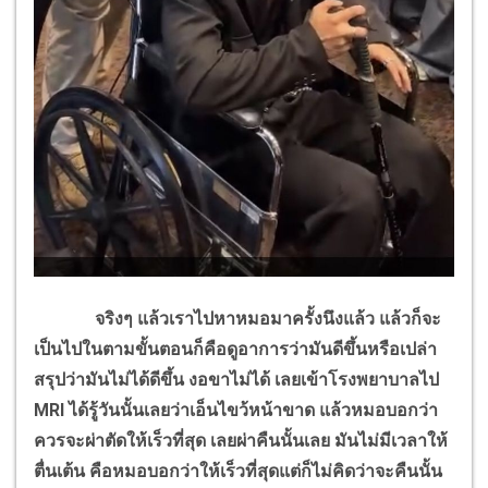
จริงๆ แล้วเราไปหาหมอมาครั้งนึงแล้ว แล้วก็จะ
เป็นไปในตามขั้นตอนก็คือดูอาการว่ามันดีขึ้นหรือเปล่า
สรุปว่ามันไม่ได้ดีขึ้น งอขาไม่ได้ เลยเข้าโรงพยาบาลไป
MRI
ได้รู้วันนั้นเลยว่าเอ็นไขว้หน้าขาด แล้วหมอบอกว่า
ควรจะผ่าตัดให้เร็วที่สุด เลยผ่าคืนนั้นเลย มันไม่มีเวลาให้
ตื่นเต้น คือหมอบอกว่าให้เร็วที่สุดแต่ก็ไม่คิดว่าจะคืนนั้น