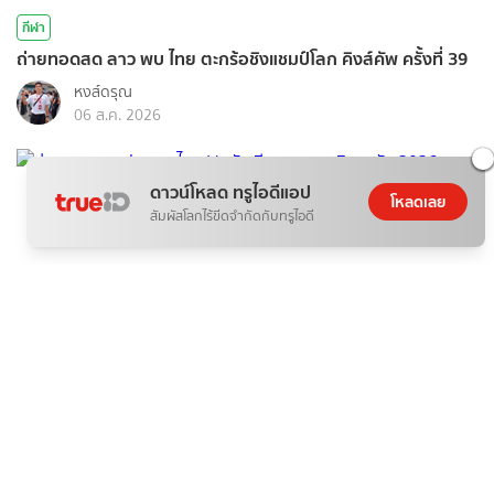
กีฬา
ถ่ายทอดสด ลาว พบ ไทย ตะกร้อชิงแชมป์โลก คิงส์คัพ ครั้งที่ 39
หงส์ดรุณ
06 ส.ค. 2026
ดาวน์โหลด ทรูไอดีแอป
โหลดเลย
สัมผัสโลกไร้ขีดจำกัดกับทรูไอดี
กีฬา
ถ่ายทอดสด ฟุตซอล ไทย Vs รัสเซีย สด คอนติเนนตัล 2026