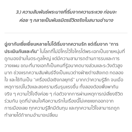
3.) ความสัมพันธ์พระนางที่เริ่มจากความระแวง ก่อนจะ
ค่อย ๆ กลายเป็นพันธมิตรชีวิตจริงในสนามอำนาจ
ฉู่เจากับเซี่ยเยี่ยนหลายไม่ได้เริ่มจากความรัก แต่เริ่มจาก “การ
ประเมินกันและกัน”
ในโลกที่ไม่มีใครไว้ใจใครได้พระเอกเป็นชายหนุ่มที่
ถูกมองข้ามในตระกูลใหญ่ แต่มีความสามารถด้านการรบและการ
วางแผน ขณะที่นางเอกก็เป็นคนที่รู้อนาคตบางส่วนและระวังตัวสูง
มาก ช่วงแรกความสัมพันธ์จึงเป็นแนวต่างฝ่ายต่างสังเกต ทดลอง
ใจ และใช้กันเป็น “เครื่องมือเชิงกลยุทธ์” มากกว่าความรู้สึก จนเมื่อ
เหตุการณ์ในวังและสงครามเริ่มรุนแรงขึ้น ทั้งสองต้องพึ่งพากัน
จริง ๆ ความไว้ใจจึงค่อย ๆ ก่อตัวจากการผ่านเหตุการณ์เสี่ยงชีวิต
ร่วมกัน จุดที่น่าสนใจคือความรักในเรื่องนี้ไม่เคยแยกออกจาก
การเมืองเลย ทุกความรู้สึกมีต้นทุน และทุกความไว้ใจสามารถถูก
ทำลายได้ถ้าเกมอำนาจเปลี่ยน