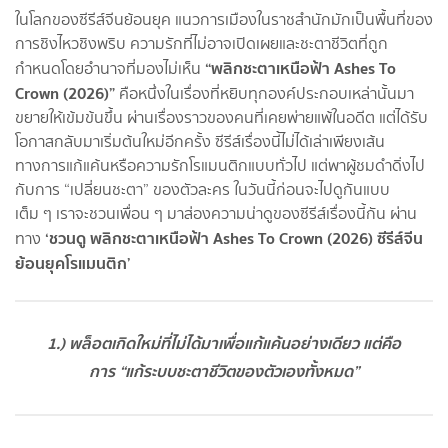
ในโลกของซีรีส์จีนย้อนยุค แนวการเมืองในราชสำนักมักเป็นพื้นที่ของ
การชิงไหวชิงพริบ ความรักที่ไม่อาจเปิดเผยและชะตาชีวิตที่ถูก
“พลิกชะตาเหนือฟ้า Ashes To
กำหนดโดยอำนาจที่มองไม่เห็น
Crown (2026)”
คือหนึ่งในเรื่องที่หยิบทุกองค์ประกอบเหล่านั้นมา
ขยายให้เข้มข้นขึ้น ผ่านเรื่องราวของคนที่เคยพ่ายแพ้ในอดีต แต่ได้รับ
โอกาสกลับมาเริ่มต้นใหม่อีกครั้ง ซีรีส์เรื่องนี้ไม่ได้เล่าเพียงเส้น
ทางการแก้แค้นหรือความรักโรแมนติกแบบทั่วไป แต่พาผู้ชมดำดิ่งไป
กับการ “เปลี่ยนชะตา” ของตัวละคร ในวันนี้ก่อนจะไปดูกันแบบ
เต็ม ๆ เราจะชวนเพื่อน ๆ มาส่องความน่าดูของซีรีส์เรื่องนี้กัน ผ่าน
‘ชวนดู พลิกชะตาเหนือฟ้า Ashes To Crown (2026) ซีรีส์จีน
ทาง
ย้อนยุคโรแมนติก’
1.) พล็อตเกิดใหม่ที่ไม่ได้มาเพื่อแก้แค้นอย่างเดียว แต่คือ
การ “แก้ระบบชะตาชีวิตของตัวเองทั้งหมด”