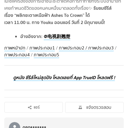
ไม่ใช่แค่เรื่องของการเอาชนะชะตาแต่คือการท้าทายทั้งระบบอำนาจที่
รับชมซีรีส์
เคยกำหนดชีวิตของคนคนหนึ่งมาตลอดทั้งเรื่อง✨
เรื่อง “พลิกชะตาเหนือฟ้า Ashes To Crown” ได้
เวลา 11.00 น. ทาง Youku ออนแอร์ วันที่ 2 มิถุนายนนี้!
อ้างอิงจาก:
@电视剧翘楚
ภาพหน้าปก
/
ภาพประกอบ1
/
ภาพประกอบ2 / ภาพประกอบ3
/
ภาพประกอบ4
/
ภาพประกอบ5
ดูหนัง ซีรีส์ใหม่สุดปัง โหลดเลยที่ App TrueID โหลดฟรี !
แจ้งตรวจสอบ
แชร์
080*******