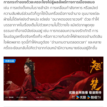
การกระทำของตัวละครจะโยงไปสู่ผลลัพธ์ทางการเมืองเสมอ
เช่น การแต่งตั้งคนในราชสำนัก การเคลื่อนกำลังทหาร หรือแม้แต่
ความสัมพันธ์ส่วนตัวก็ถูกใช้เป็นเครื่องมือทางอำนาจ ขุนนางแต่ละ
ฝ่ายไม่ได้แค่แย่งตำแหน่ง แต่แย่ง “อนาคตของราชวงศ์” ด้วย ทำให้
บรรยากาศในเรื่องเต็มไปด้วยความไม่ไว้วางใจ แม้แต่ฉากพูดคุย
ธรรมดาก็อาจมีนัยซ่อนอยู่ เช่น การทดสอบความจงรักภักดี การ
โยนข้อมูลครึ่งจริงครึ่งเท็จ หรือการวางกับดักให้ฝ่ายตรงข้ามตัดสิน
ใจผิดพลาด จุดนี้ทำให้คนดูต้อง “อ่านเกมตามตลอดเวลา” และหลาย
ครั้งจะย้อนกลับไปคิดว่าฉากก่อนหน้ามีความหมายซ่อนอยู่อีกชั้น