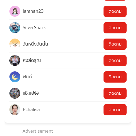
iamnan23
ติดตาม
SilverShark
ติดตาม
วันหนึ่งวันนั้น
ติดตาม
หงส์ดรุณ
ติดตาม
ฝันดี
ติดตาม
แอ๊ะแอ๋🤪
ติดตาม
Pchalisa
ติดตาม
Advertisement