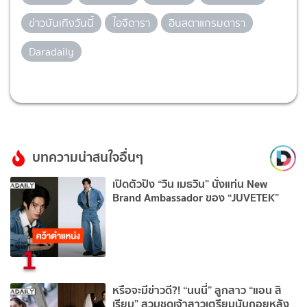
ข่าวบันเทิงวันนี้
ไอจีดารา
อินสตาแกรมดารา
Daradaily
บทความน่าสนใจอื่นๆ
เปิดตัวปัง “วิน เมธวิน” นั่งแท่น New
Brand Ambassador ของ “JUVETEK”
1
หรือจะมีข่าวดี?! “นนนี่” ลูกสาว “แอน สิ
เรียม” สวมชุดเจ้าสาวเตรียมนับถอยหลัง