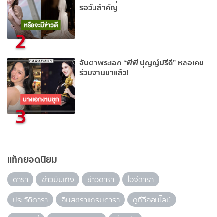
รอวันสำคัญ
2
จับตาพระเอก “พีพี ปุญญ์ปรีดี” หล่อเคย
ร่วมงานมาแล้ว!
3
แท็กยอดนิยม
ดารา
ข่าวบันเทิง
ข่าวดารา
ไอจีดารา
ประวัติดารา
อินสตราแกรมดารา
ดูทีวีออนไลน์