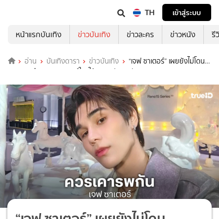
TH
เข้าสู่ระบบ
หน้าแรกบันเทิง
ข่าวบันเทิง
ข่าวละคร
ข่าวหนัง
รี
อ่าน
บันเทิงดารา
ข่าวบันเทิง
“เจฟ ซาเตอร์” เผยยังไม่โดน
คุกคาม เตือนจะคอมเมนต์ใครให้เคารพกันและกัน
“เจฟ ซาเตอร์” เผยยังไม่โดน