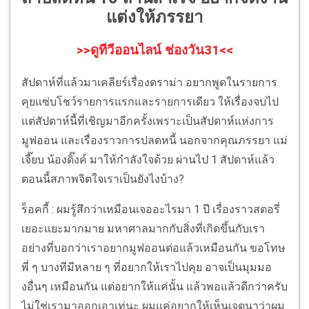
แต่งให้ภรรยา
>>ดูทีวีออนไลน์ ช่องวัน31<<
สัปดาห์ที่แล้วมาเคลียร์เรื่องดราม่า อยากพูดในรายการ
คุยแซ่บโชว์รายการแรกและรายการเดียว ให้เรื่องจบไป
แต่สัปดาห์นี้ที่เชิญมาอีกครั้งเพราะเป็นสัปดาห์แห่งการ
มูฟออน และเรื่องราวการปลดหนี้ นอกจากคุณภรรยา แม่
เจี๊ยบ น้องดิ๊งค์ มาให้กำลังใจด้วย ผ่านไป 1 สัปดาห์แล้ว
ตอนนี้สภาพจิตใจเราเป็นยังไงบ้าง?
ร็อคกี้ : ผมรู้สึกว่าเหมือนเจออะไรมา 1 ปี เรื่องราวสตอรี่
เยอะแยะมากมาย มหาศาลมากกับสิ่งที่เกิดขึ้นกับเรา
อย่างที่บอกว่าเราอยากมูฟออนต่อแล้วเหมือนกัน ขอโทษ
พี่ ๆ บางทีมีหลาย ๆ ที่อยากให้เราไปคุย อาจเป็นมุมมอ
งอื่นๆ เหมือนกัน แต่อยากให้แค่นั้น แล้วพอแล้วดีกว่าครับ
ไม่ใช่เรามาออกเอาเท่นะ ผมแค่อยากให้เห็นเจตนาว่าผม