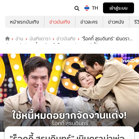
TH
เข้าสู่ระบบ
หน้าแรกบันเทิง
ข่าวบันเทิง
ข่าวละคร
ข่าวหนัง
รี
อ่าน
บันเทิงดารา
ข่าวบันเทิง
"ร็อคกี้ สุรบดินทร์” เมินดราม่า
พ่อ เผยถ้าปลดหนี้ 10 ล้านสำเร็จ อยากจัดงานแต่งให้ภรรยา!
"ร็อคกี้ สุรบดินทร์” เมินดราม่าพ่อ