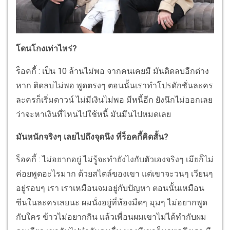
โดนโกงเท่าไหร่?
ร็อคกี้ : เป็น 10 ล้านไม่พอ จากคนเคยมี มันติดลบอีกต่าง
หาก ติดลบไม่พอ พูดตรงๆ ตอนนั้นเราทำโปรดักชั่นละคร
ละครก็เริ่มดาวน์ ไม่มีเงินไม่พอ มีหนี้อีก ยังนึกไม่ออกเลย
ว่าจะหาเงินที่ไหนไปใช้หนี้ มันมึนไปหมดเลย
มันหนักจริงๆ เลยไปถึงจุดนึง ที่ร็อคกี้คิดสั้น?
ร็อคกี้ : ไม่อยากอยู่ ไม่รู้จะทำยังไงกับตัวเองจริงๆ เมียก็ไม่
ค่อยพูดอะไรมาก ด้วยสไตล์ของเขา แต่เขาจะวนๆ เวียนๆ
อยู่รอบๆ เรา เราเหมือนจมอยู่กับปัญหา ตอนนั้นเหมือน
ซีนในละครเลยนะ ผมนั่งอยู่ที่ห้องมืดๆ มุมๆ ไม่อยากพูด
กับใคร ข้าวไม่อยากกิน แล้วเพื่อนผมเขาไม่ได้ทำกับผม