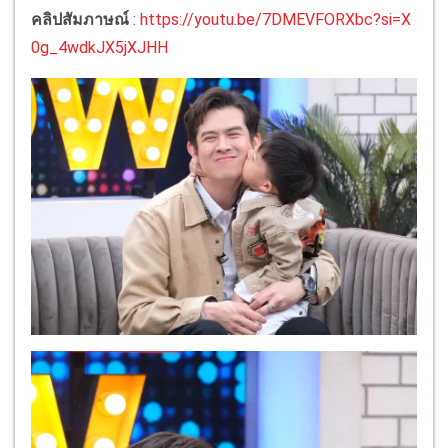
คลิปสัมภาษณ์
:
https://youtu.be/7DMEVFORXbc?si=X
0g_4wdkJX5jXJHH