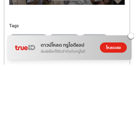
Tags
ร็อคกี้ สุรบดินทร์
ดูทีวีออนไลน์
ช่องวัน 31
ดาวน์โหลด ทรูไอดีแอป
โหลดเลย
ข่าวบันเทิง
ข่าวดารา
คุยแซ่บShow
สัมผัสโลกไร้ขีดจำกัดกับทรูไอดี
ยอดนิยมในตอนนี้
1
"อั้ม พัชราภา" ชวนนางเอกซุปตาร์ "แอน
ทองประสม - แต้ว ณฐพร" บุกตลาด
AumAum
ข่าวบันเทิง
2 วันที่แล้ว