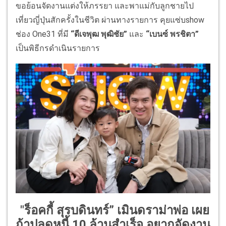
ขอย้อนจัดงานแต่งให้ภรรยา และพาแม่กับลูกชายไป
เที่ยวญี่ปุ่นสักครั้งในชีวิต ผ่านทางรายการ คุยแซ่บshow
ช่อง One31 ที่มี
“ดีเจพุฒ พุฒิชัย”
และ
“เบนซ์ พรชิตา”
เป็นพิธีกรดำเนินรายการ
"ร็อคกี้ สุรบดินทร์” เมินดราม่าพ่อ เผย
ถ้าปลดหนี้ 10 ล้านสำเร็จ อยากจัดงาน