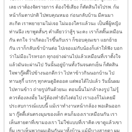
เลย เราต้องจัดรายการ ต้องใช้เสียง ก็ตัดสินใจไปรพ. ก้ม
หน้าก้มตาปกติ ไปพบคุณหมอ ก่อนกลับบ้าน มีคนมา
สะกิด เราพยายามไม่เจอ ไม่มองใครแล้วนะ เป็นพี่ผู้หญิง
ท่านนึง เขาพูดสั้นๆ คำเดียวว่าสู้ๆ นะคะ เราก็สตั๊นเหมือน
กัน ตกใจ ว่าเกิดอะไรขึ้นกับเรา ก็ขอบคุณเขา แยกย้าย
กัน เราก็กลับเข้าบ้านต่อ ไปเจอแม่กับน้องก็เล่าให้ฟัง บอก
ว่าไม่มีอะไรหรอก ทุกอย่างผ่านไปแล้วเหมือนที่เราตั้งใจ
แล้วมันจะผ่านไป วันนั้นอยู่บ้านทั้งวันจนตกเย็น ก็ตัดสิน
ใจพากู๊ดดี้ไปข้างนอกดีกว่า ไปหาข้าวกินนอกบ้าน ไป
ทานสุกี้ แรกๆ ทุกคนดูอิดออด แต่พอได้ไปแล้ว วันนั้นผม
ไปทานข้าว ถ่ายรูปกันด้วยนะ ตอนนั้นไม่กล้าลงรูป ไม่รู้
ควรต้องลงมั้ย ไม่รู้ต้องทำยังไงต่อไป เราเองก็ไม่เคยมี
ประสบการณ์แบบนี้ แม้เราทำงานหน้ากล้อง พอเดินออก
มา กู๊ดดี้เล่นตรงมุมของเด็ก คนก็มองเราเหมือนกัน เรา
เห็นสายตาที่เขามองเรา ไม่ใช่แบบที่เราคิด เขาดูแล้วเขา
ยิ้ม เขาเห็นพวกผมเดินกันมาทั้งบ้าน แม้มีบางสายตา ผม