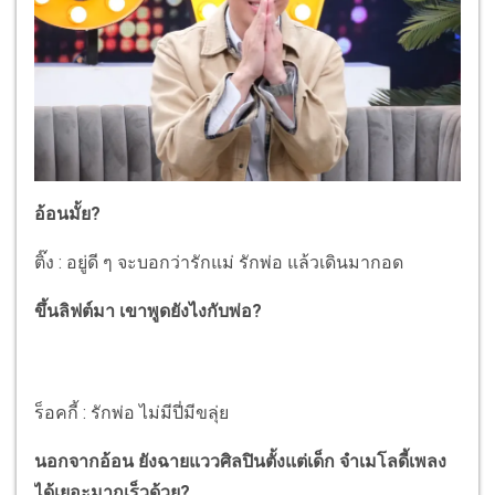
อ้อนมั้ย?
ติ๊ง : อยู่ดี ๆ จะบอกว่ารักแม่ รักพ่อ แล้วเดินมากอด
ขึ้นลิฟต์มา เขาพูดยังไงกับพ่อ?
ร็อคกี้ : รักพ่อ ไม่มีปี่มีขลุ่ย
นอกจากอ้อน ยังฉายแววศิลปินตั้งแต่เด็ก จำเมโลดี้เพลง
ได้เยอะมากเร็วด้วย?