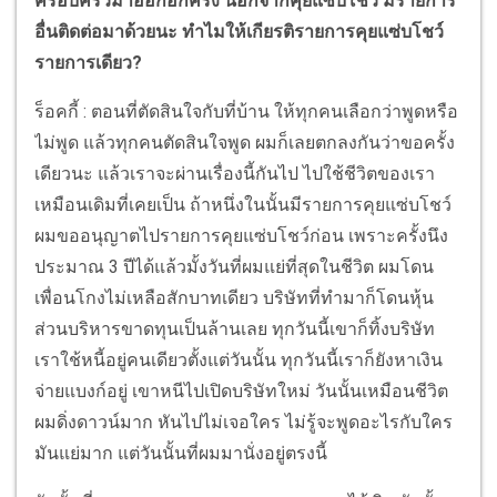
ครอบครัวมาออกอีกครั้ง นอกจากคุยแซ่บโชว์ มีรายการ
อื่นติดต่อมาด้วยนะ ทำไมให้เกียรติรายการคุยแซ่บโชว์
รายการเดียว?
ร็อคกี้ : ตอนที่ตัดสินใจกับที่บ้าน ให้ทุกคนเลือกว่าพูดหรือ
ไม่พูด แล้วทุกคนตัดสินใจพูด ผมก็เลยตกลงกันว่าขอครั้ง
เดียวนะ แล้วเราจะผ่านเรื่องนี้กันไป ไปใช้ชีวิตของเรา
เหมือนเดิมที่เคยเป็น ถ้าหนึ่งในนั้นมีรายการคุยแซ่บโชว์
ผมขออนุญาตไปรายการคุยแซ่บโชว์ก่อน เพราะครั้งนึง
ประมาณ 3 ปีได้แล้วมั้งวันที่ผมแย่ที่สุดในชีวิต ผมโดน
เพื่อนโกงไม่เหลือสักบาทเดียว บริษัทที่ทำมาก็โดนหุ้น
ส่วนบริหารขาดทุนเป็นล้านเลย ทุกวันนี้เขาก็ทิ้งบริษัท
เราใช้หนี้อยู่คนเดียวตั้งแต่วันนั้น ทุกวันนี้เราก็ยังหาเงิน
จ่ายแบงก์อยู่ เขาหนีไปเปิดบริษัทใหม่ วันนั้นเหมือนชีวิต
ผมดิ่งดาวน์มาก หันไปไม่เจอใคร ไม่รู้จะพูดอะไรกับใคร
มันแย่มาก แต่วันนั้นที่ผมมานั่งอยู่ตรงนี้