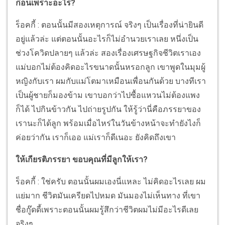
ก่อนเพราะอะไร?
ร็อคกี้ : ตอนนั้นมีสองเหตุการณ์ จริงๆ เป็นเรื่องที่น่ายินดี
อยู่แล้วล่ะ แต่ตอนนั้นอะไรก็ไม่อำนวยเราเลย หนึ่งเป็น
ช่วงโควิดปลายๆ แล้วล่ะ สองเรื่องเศรษฐกิจชีวิตเราเอง
แม่บอกไม่ต้องคิดอะไรขนาดนั้นหรอกลูก เขาพูดในมุมผู้
หญิงกับเรา ผมกับแม่โตมาเหมือนเพื่อนกันด้วย บางทีเรา
เป็นผู้ชายก็มองข้าม เขาบอกว่าไปซื้อแหวนไม่ต้องแพง
ก็ได้ ไปกินข้าวกัน ไปถ่ายรูปกัน ให้รู้ว่านี่คือภรรยาของ
เรานะก็ได้ลูก พร้อมเมื่อไหร่ในวันข้างหน้าจะทำยังไงก็
ค่อยว่ากัน เราก็เออ แม่เราก็ดีเนอะ ยังคิดถึงเขา
ให้เกียรติภรรยา ขอบคุณที่มีลูกให้เรา?
ร็อคกี้ : ใช่ครับ ตอนนั้นผมเองนี่แหละ ไม่คิดอะไรเลย ผม
แย่มาก ชีวิตมันเครียดไปหมด มันมองไม่เห็นทาง ที่เขา
ชื่อกู๊ดดี้เพราะตอนนั้นผมรู้สึกว่าชีวิตผมไม่มีอะไรดีเลย
จริงๆ