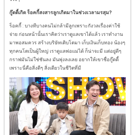
กู๊ดดี้เกิด ร็อคกี้สงสารลูกเกิดมาในช่วงเวลามรสุม?
ร็อคกี้ : บางทีบางคนไม่กล้ามีลูกเพราะกังวลเรื่องค่าใช้
จ่าย ก่อนหน้านั้นเราคิดว่าเราดูแลเขาได้แล้ว เราทำงาน
มาพอสมควร สร้างบริษัทเติบโตมา เก็บเงินเก็บทอง น้องๆ
ทุกคนโตเป็นผู้ใหญ่ เราดูแลพ่อแม่ได้ ก็น่าจะมี แต่อยู่ดีๆ
กราฟมันไม่ใช่ชันลง มันพุ่งลงเลย อยากให้เขาชื่อกู๊ดดี้
เพราะนี่คือสิ่งดีๆ สิ่งเดียวในชีวิตที่มี