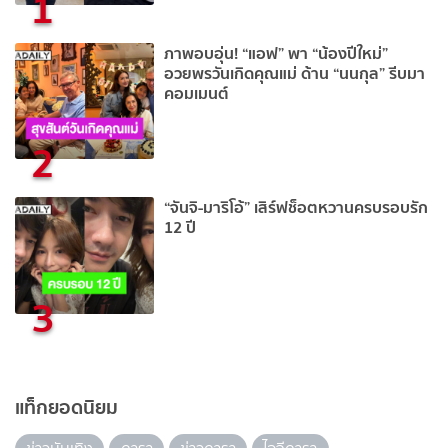
1
ภาพอบอุ่น! “แอฟ” พา “น้องปีใหม่”
อวยพรวันเกิดคุณแม่ ด้าน “นนกุล” รีบมา
คอมเมนต์
2
“จันจิ-มาริโอ้” เสิร์ฟช็อตหวานครบรอบรัก
12 ปี
3
แท็กยอดนิยม