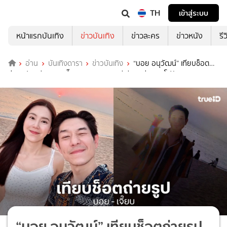
TH
เข้าสู่ระบบ
หน้าแรกบันเทิง
ข่าวบันเทิง
ข่าวละคร
ข่าวหนัง
รี
อ่าน
บันเทิงดารา
ข่าวบันเทิง
“บอย อนุวัฒน์” เทียบช็อต
ถ่ายรูปสุดพีค เจอ “เจี๊ยบ พิจิตตรา” ยิงทีเดียวหล่อหลุดโฟกัส
“บอย อนุวัฒน์” เทียบช็อตถ่ายรูป