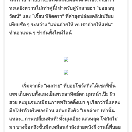
ทะเลยังหวานไม่เท่าคู่นี้! สำหรับคู่รักสายฮา “บอย อนุ
วัฒน์” และ “เจี๊ยบ พิจิตตรา” ที่ล่าสุดปล่อยคลิปเปรียบ
เทียบชัด ๆ ระหว่าง “แฟนถ่ายให้ vs เราถ่ายให้แฟน”
ทำเอาแฟน ๆ ขำกันทั้งไทม์ไลน์
เริ่มจากฝั่ง “ผมถ่าย” ที่บอยโชว์สกิลไม้เซลฟี่ขั้น
เทพ เก็บครบทั้งแสงเย็นพระอาทิตย์ตก มุมหน้าเป๊ะ ผิว
สวย ละมุนจนเหมือนภาพพรีเวดดิ้งเบา ๆ เรียกว่านี่แหละ
มือโปรตัวจริงของบ้าน แต่พอถึงคิว “เธอถ่าย” เท่านั้น
แหละ…ภาพเปลี่ยนทันที! ทั้งมุมเอียง แสงหลุด โฟกัสไม่
มา บางช็อตถึงขั้นมืดเหมือนกำลังถ่ายหนังผี งานนี้พี่บอย