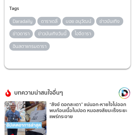
Tags
Daradaily
ดาราเดลี่
บอย อนุวัฒน์
ข่าวบันเทิง
ข่าวดารา
ข่าวบันเทิงวันนี้
ไอจีดารา
อินสตาแกรมดารา
บทความน่าสนใจอื่นๆ
“สังข์ ดอกสะเดา” แน่นอก-หายใจไม่ออก
พบก้อนเนื้อในปอด หมอสงสัยมะเร็งระยะ
แพร่กระจาย