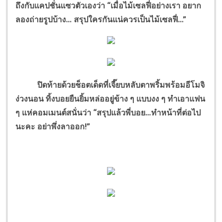
ถึงกับแคปชั่นแซวตัวเองว่า “เมื่อไม้เซลฟี่อย่างเรา อยาก
ลองถ่ายรูปบ้าง… สรุปใครกันแน่ควรเป็นไม้เซลฟี่…”
ปิดท้ายด้วยช็อตเด็ดที่เจี๊ยบหลับตาพริ้มพร้อมอีโมจิ
ง่วงนอน ทิ้งบอยยืนยิ้มหล่ออยู่ข้าง ๆ แบบงง ๆ ทำเอาแฟน
ๆ แห่คอมเมนต์สนั่นว่า “สรุปแล้วพี่บอย…ทำหน้าที่ต่อไป
นะคะ อย่าพึ่งลาออก!”