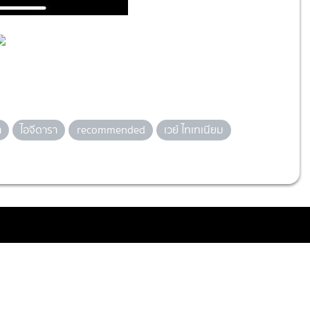
า
ไอจีดารา
recommended
เวย์ ไทเทเนียม