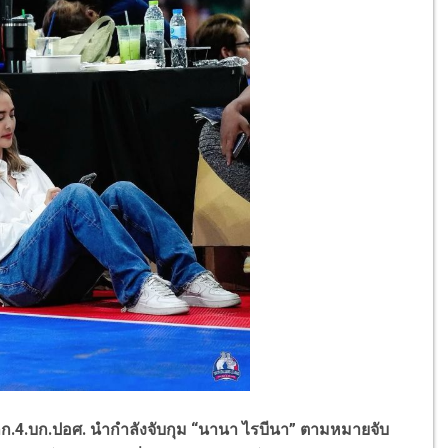
กก.
4.
บก.ปอศ. นำกำลังจับกุม
“
นานา ไรบีนา
”
ตามหมายจับ