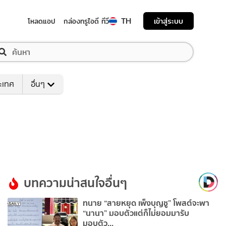
TH
เข้าสู่ระบบ
โหลดแอป
กล่องทรูไอดี ทีวี
ระเทศ
อื่นๆ
บทความน่าสนใจอื่นๆ
ทนาย “สายหยุด เพ็งบุญชู” โพสต์จะพา
“นานา” มอบตัวแต่ก็ไม่ยอมมารับ
มอบตัว...