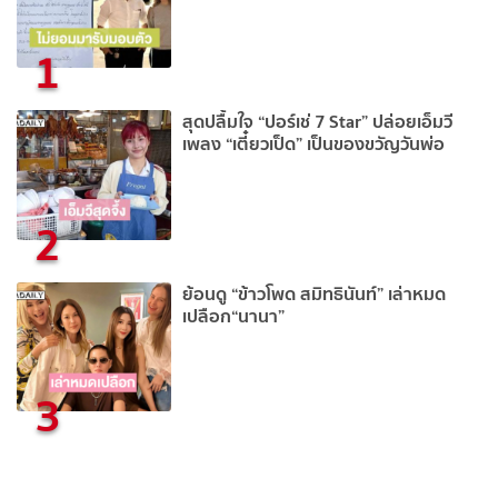
1
สุดปลื้มใจ “ปอร์เช่ 7 Star” ปล่อยเอ็มวี
เพลง “เตี๋ยวเป็ด” เป็นของขวัญวันพ่อ
2
ย้อนดู “ข้าวโพด สมิทธินันท์” เล่าหมด
เปลือก“นานา”
3