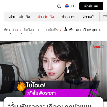
TH
เข้าสู่ระบบ
หน้าแรกบันเทิง
ข่าวบันเทิง
ข่าวละคร
ข่าวหนัง
รี
อ่าน
บันเทิงดารา
ข่าวบันเทิง
“อั้ม พัชราภา” เดือด! ถูกนำ
แบบบ้านมาเปิดเผย สั่งลบและขอโทษทันที
“อั้ม พัชราภา” เดือด! ถูกนำแบบ