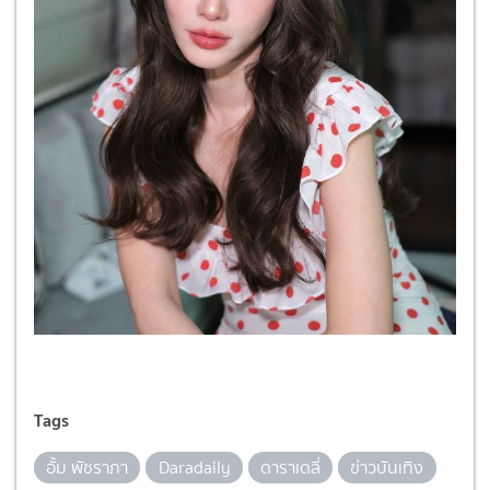
Tags
อั้ม พัชราภา
Daradaily
ดาราเดลี่
ข่าวบันเทิง