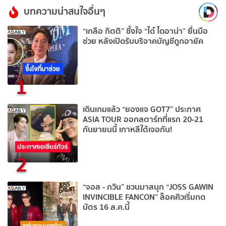
บทความน่าสนใจอื่นๆ
“เกลือ กิตติ” ซึ้งใจ “ได๋ ไดอาน่า” ยื่นมือ
ช่วย หลังเปิดรับบริจาคบัญชีถูกอายัค
1
เดินเกมแล้ว “ยองแจ GOT7” ประกาศ
ASIA TOUR ออกสตาร์ทที่แรก 20-21
กันยายนนี้ เกาหลีใต้เจอกัน!
2
“จอส - กวิน” ชวนมาสนุก “JOSS GAWIN
INVINCIBLE FANCON” ล็อคคิวเริ่มกด
บัตร 16 ส.ค.นี้