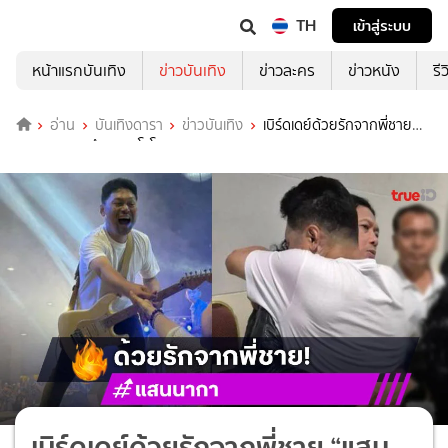
TH
เข้าสู่ระบบ
หน้าแรกบันเทิง
ข่าวบันเทิง
ข่าวละคร
ข่าวหนัง
รี
อ่าน
บันเทิงดารา
ข่าวบันเทิง
เบิร์ดเดย์ด้วยรักจากพี่ชาย
“แสน นากา” ถึง “เสก โลโซ”
เบิร์ดเดย์ด้วยรักจากพี่ชาย “แสน