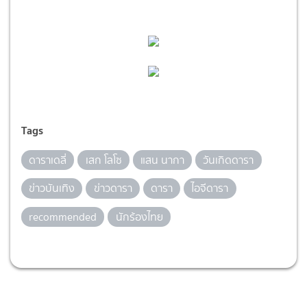
Tags
ดาราเดลี่
เสก โลโซ
แสน นากา
วันเกิดดารา
ข่าวบันเทิง
ข่าวดารา
ดารา
ไอจีดารา
recommended
นักร้องไทย