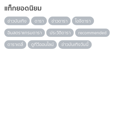
แท็กยอดนิยม
ข่าวบันเทิง
ดารา
ข่าวดารา
ไอจีดารา
อินสตราแกรมดารา
ประวัติดารา
recommended
ดาราเดลี่
ดูทีวีออนไลน์
ข่าวบันเทิงวันนี้