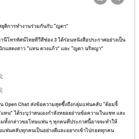
าศยุติการทำงานร่วมกันกับ “ญดา”
ทรทัศน์ไทยทีวีสีช่อง 3 ได้ร่อนหนังสือประกาศอย่างเป็น
องนักแสดงสาว “แทน ดวงแก้ว” และ “ญดา นริลญา”
n Chat ส่งข้อความสุดซึ้งถึงกลุ่มแฟนคลับ “ด้อมจิ้
โดย “แทน” ได้ระบุว่าตนเองกำลังทยอยอ่านข้อความในแชท และ
ร้อมทั้งกล่าวขอโทษแฟน ๆ ทุกคนที่ประกาศนี้อาจจะทำให้
กของแฟนคลับทุกคนเป็นอย่างดีและอยากเข้าไปกอดทุกคน