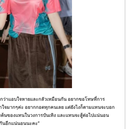
าแอบใจหายและกลัวเหมือนกัน อยากขอโทษที่การ
เข้าใจมากๆค่ะ อยากกอดทุกคนเลย แต่ยังไงก็ตามแทนจะบอก
รเริ่มต้นของแทนในวงการบันเทิง และแทนจะสู้ต่อไปแน่นอน
อกันอีกแน่นอนนะคะ”