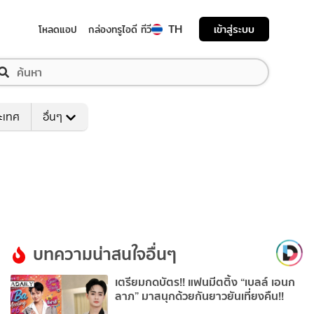
TH
เข้าสู่ระบบ
โหลดแอป
กล่องทรูไอดี ทีวี
ระเทศ
อื่นๆ
บทความน่าสนใจอื่นๆ
เตรียมกดบัตร!! แฟนมีตติ้ง “เบลล์ เอนก
ลาภ” มาสนุกด้วยกันยาวยันเที่ยงคืน!!