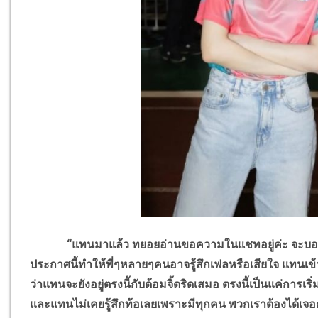
“แทนมาแล้ว ทยอยอ่านขอความในแชทอยู่ค่ะ จะบอกว่
ประกาศนี้ทำให้พี่ๆหลายๆคนอาจรู้สึกเฟลหรือเสียใจ แทน
ว่าแทนจะยังอยู่ตรงนี้กับด้อมจิ้ดริดเสมอ ตรงนี้เป็นแค่กา
และแทนไม่เคยรู้สึกท้อเลยเพราะมีทุกคน พวกเราต้องได้เจ