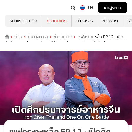
TH
เข้าสู่ระบบ
หน้าแรกบันเทิง
ข่าวบันเทิง
ข่าวละคร
ข่าวหนัง
รี
อ่าน
บันเทิงดารา
ข่าวบันเทิง
เชฟกระทะเหล็ก EP.12 : เปิด
ศึกปรมาจารย์อาหารจีน เชฟป้อม-เชฟแมททิว เกิ่ง ชิงบัลลังก์เทพ
เชฟกระทะเหล็ก EP.12 : เปิดศึก