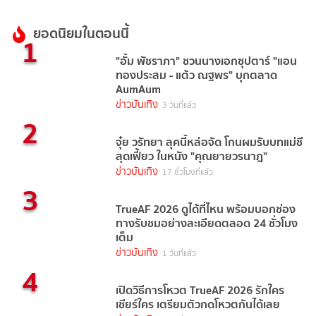
ยอดนิยมในตอนนี้
1
"อั้ม พัชราภา" ชวนนางเอกซุปตาร์ "แอน
ทองประสม - แต้ว ณฐพร" บุกตลาด
AumAum
ข่าวบันเทิง
3 วันที่แล้ว
2
จุ๋ย วรัทยา ลุคนี้หล่อจัด โกนผมรับบทแม่ชี
สุดเฟี้ยว ในหนัง "คุณยายวรนาฎ"
ข่าวบันเทิง
17 ชั่วโมงที่แล้ว
3
TrueAF 2026 ดูได้ที่ไหน พร้อมบอกช่อง
ทางรับชมอย่างละเอียดตลอด 24 ชั่วโมง
เต็ม
ข่าวบันเทิง
1 วันที่แล้ว
4
เปิดวิธีการโหวต TrueAF 2026 รักใคร
เชียร์ใคร เตรียมตัวกดโหวตกันได้เลย