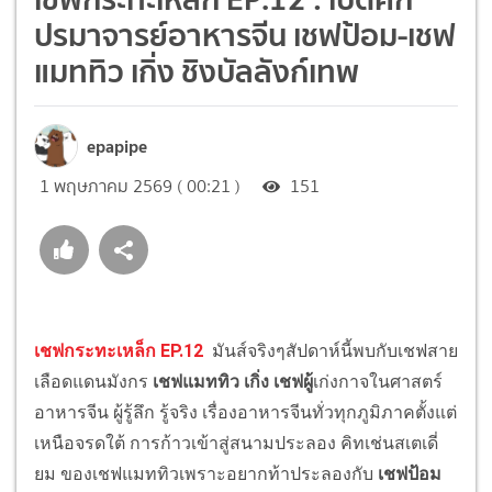
ปรมาจารย์อาหารจีน เชฟป้อม-เชฟ
แมททิว เกิ่ง ชิงบัลลังก์เทพ
epapipe
1 พฤษภาคม 2569 ( 00:21 )
151
เชฟกระทะเหล็ก EP.12
มันส์จริงๆสัปดาห์นี้พบกับเชฟสาย
เลือดแดนมังกร
เชฟแมททิว เกิ่ง เชฟผู้
เก่งกาจในศาสตร์
อาหารจีน ผู้รู้ลึก รู้จริง เรื่องอาหารจีนทั่วทุกภูมิภาคตั้งแต่
เหนือจรดใต้ การก้าวเข้าสู่สนามประลอง คิทเช่นสเตเดี่
ยม ของเชฟแมททิวเพราะอยากท้าประลองกับ
เชฟป้อม