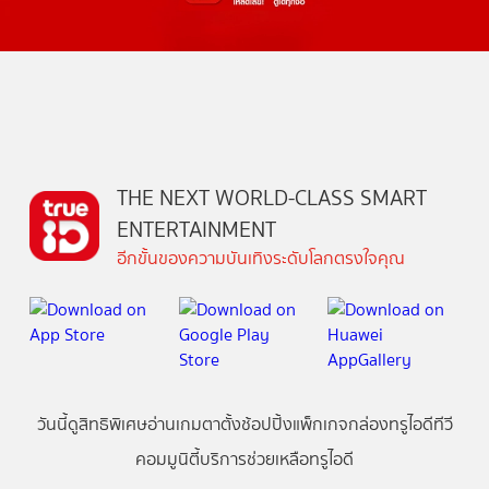
THE NEXT WORLD-CLASS SMART
ENTERTAINMENT
อีกขั้นของความบันเทิงระดับโลกตรงใจคุณ
วันนี้
ดู
สิทธิพิเศษ
อ่าน
เกม
ตาตั้ง
ช้อปปิ้ง
แพ็กเกจ
กล่องทรูไอดีทีวี
คอมมูนิตี้
บริการช่วยเหลือทรูไอดี