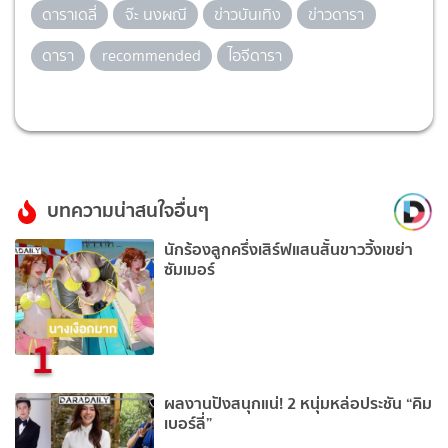
ดาราเดลี่
จ๊ะ นงผณี
ข่าวบันเทิง
ข่าวดารา
ดารา
recommended
ไอจีดารา
บทความน่าสนใจอื่นๆ
นักร้องลูกครึ่งเสิร์ฟแสนสั้นขาววิ้งเขย่า
ซัมเมอร์
1
ผลงานปังสนุกแน่! 2 หนุ่มหล่อประชัน “คิม
เบอร์ลี่”