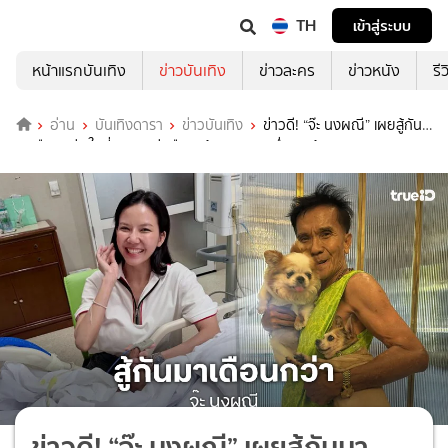
TH
เข้าสู่ระบบ
หน้าแรกบันเทิง
ข่าวบันเทิง
ข่าวละคร
ข่าวหนัง
รี
อ่าน
บันเทิงดารา
ข่าวบันเทิง
ข่าวดี! “จ๊ะ นงผณี” เผยสู้กัน
มาเดือนกว่า ในที่สุดคุณพ่อลืมตาข้างขวามาครึ่งตาแล้ว
ข่าวดี! “จ๊ะ นงผณี” เผยสู้กันมา