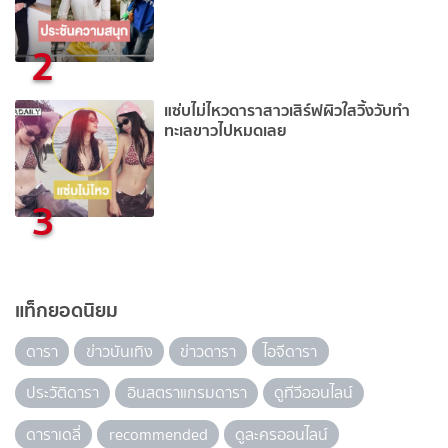
2
แซ่บไม่ไหวดาราสาวเสิร์ฟผิวใสวิ้งวับทำ
ทะเลขาวไปหมดเลย
3
แท็กยอดนิยม
ดารา
ข่าวบันเทิง
ข่าวดารา
ไอจีดารา
ประวัติดารา
อินสตราแกรมดารา
ดูทีวีออนไลน์
ดาราเดลี่
recommended
ดูละครออนไลน์