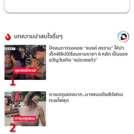
บทความน่าสนใจอื่นๆ
ปังสมการรอคอย “แบงค์ ศรราม” ให้ปา
เต็กฟิลิปป์เรือนงามราคา 6 หลัก เป็นของ
ขวัญวันเกิด “แม่ดวงแก้ว”
1
ดาเมจรุนแรงมาก..นางแบบดังเสิร์ฟจน
ทะเลไฟลุก
2