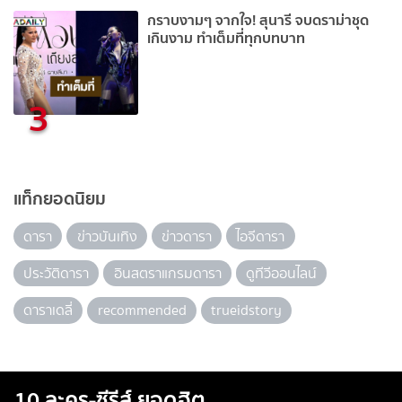
กราบงามๆ จากใจ! สุนารี จบดราม่าชุด
เกินงาม ทำเต็มที่ทุกบทบาท
3
แท็กยอดนิยม
ดารา
ข่าวบันเทิง
ข่าวดารา
ไอจีดารา
ประวัติดารา
อินสตราแกรมดารา
ดูทีวีออนไลน์
ดาราเดลี่
recommended
trueidstory
10 ละคร-ซีรีส์ ยอดฮิต