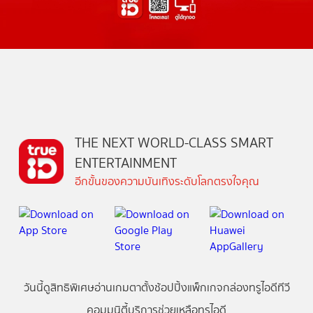
THE NEXT WORLD-CLASS SMART
ENTERTAINMENT
อีกขั้นของความบันเทิงระดับโลกตรงใจคุณ
วันนี้
ดู
สิทธิพิเศษ
อ่าน
เกม
ตาตั้ง
ช้อปปิ้ง
แพ็กเกจ
กล่องทรูไอดีทีวี
คอมมูนิตี้
บริการช่วยเหลือทรูไอดี