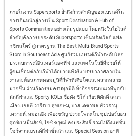
ภายในงาน Supersports ย้ำถึงก้าวสำคัญของแบรนด์ใน
การเดินหน้าสู่การเป็น Sport Destination & Hub of
Sports Communities อย่างเต็มรูปแบบ โดยหนึ่งในไฮไลต์
สำคัญคือการยกระดับ Supersports เซ็นทรัลเวิลด์ แฟล
กชิพสโตร์ สู่มาตรฐาน The Best Multi-Brand Sports
Store in Southeast Asia ศูนย์รวมแบรนด์กีฬาระดับโลก
ประสบการณ์อินเทอร์แอคทีฟ และเทคโนโลยีที่ช่วยให้
ผู้คนเชื่อมต่อกับกีฬาได้อย่างแท้จริง บรรยากาศภายใน
งานสะท้อนภาพคอมมูนิตี้กีฬาที่เติบโตและหลากหลาย
มากขึ้น ผ่านกิจกรรมครบทุกมิติ ทั้งกิจกรรมบนเวทีพูดกับ
นักกีฬาและ Sporty KOLs ชื่อดัง ซิโก้ เกียรติศักดิ์ เสนา
เมือง, เอสที วารีรยา สุขเกษม, บาส เดชาพล พัววรานุ
เคราะห์, หมอนอิง เพียงขวัญ ปะวะโพตะโก, ซุปเปอร์บอน
ศุภชัย หมื่นสังข์, ไอซ์ ชยุตม์ คงประสิทธิ์ รวมไปถึงแฟชั่น
โชว์จากแบรนด์กีฬาชั้นนำ และ Special Session อาทิ