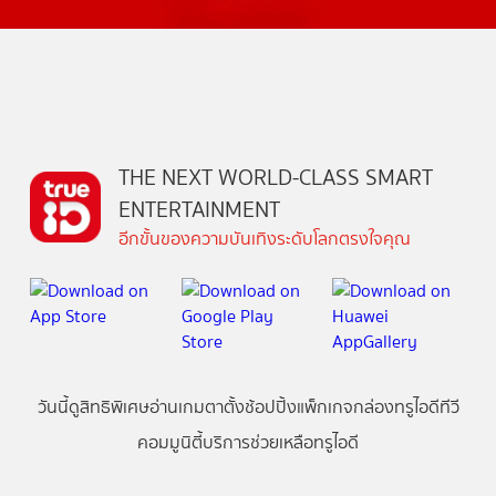
THE NEXT WORLD-CLASS SMART
ENTERTAINMENT
อีกขั้นของความบันเทิงระดับโลกตรงใจคุณ
วันนี้
ดู
สิทธิพิเศษ
อ่าน
เกม
ตาตั้ง
ช้อปปิ้ง
แพ็กเกจ
กล่องทรูไอดีทีวี
คอมมูนิตี้
บริการช่วยเหลือทรูไอดี