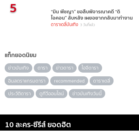
5
“มิน พีชญา” ขอสืบพิจารณาคดี “ดิ
ไอคอน” ลับหลัง เผยอยากกลับมาทำงาน
ดาราเดลี่บันเทิง
3 วันที่แล้ว
แท็กยอดนิยม
ข่าวบันเทิง
ดารา
ข่าวดารา
ไอจีดารา
อินสตราแกรมดารา
recommended
ดาราเดลี่
ประวัติดารา
ดูทีวีออนไลน์
ข่าวบันเทิงวันนี้
10 ละคร-ซีรีส์ ยอดฮิต