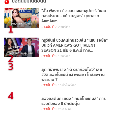
ยอดนิยมในตอนนี้
"อั้ม พัชราภา" ชวนนางเอกซุปตาร์ "แอน
ทองประสม - แต้ว ณฐพร" บุกตลาด
AumAum
1
ข่าวบันเทิง
2 วันที่แล้ว
ทรูวิชั่นส์ ชวนคนไทยร่วมลุ้น "เนเน่ รอยัล"
บนเวที AMERICA’S GOT TALENT
SEASON 21 เริ่ม 6 ส.ค.นี้ ทาง
2
TrueVisions NOW
ข่าวบันเทิง
1 วันที่แล้ว
3
สุดเศร้าพบร่าง "เต้ ดราก้อนไฟว์" เสีย
ชีวิต ลอยในแม่น้ำเจ้าพระยา ใกล้สะพาน
พระราม 7
ข่าวบันเทิง
10 ชั่วโมงที่แล้ว
4
ส่องลิสต์นักแสดง "เกมส์โกงเกมส์" การ
รวมตัวของ 8 นักต้มตุ๋น
ข่าวบันเทิง
20 ก.ค. 69