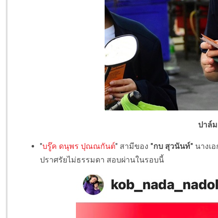
ปาล์ม 
"
บรู๊ค ดนุพร ปุณณกันต์
" สามีของ
"กบ สุวนันท์"
นางเอกช
ปราศรัยไม่ธรรมดา สอบผ่านในรอบนี้