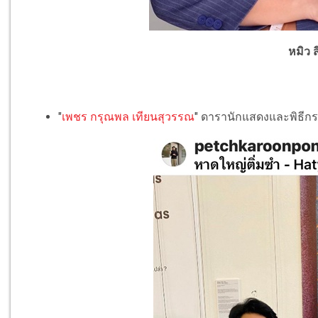
หมิว ส
"
เพชร กรุณพล เทียนสุวรรณ
" ดารานักแสดงและพิธีกร ล