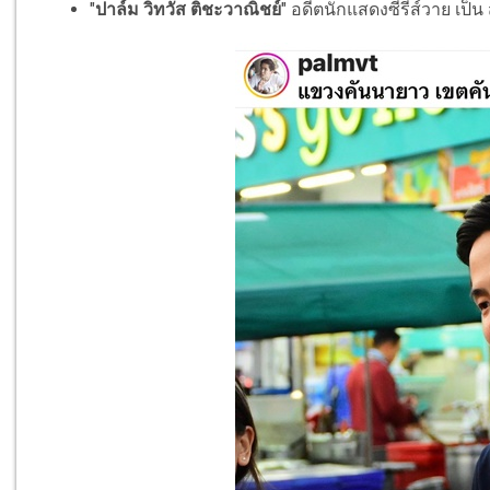
"
ปาล์ม วิทวัส ติชะวาณิชย์
" อดีตนักแสดงซีรีส์วาย เป็น