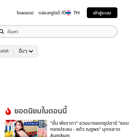
TH
เข้าสู่ระบบ
โหลดแอป
กล่องทรูไอดี ทีวี
ระเทศ
อื่นๆ
ยอดนิยมในตอนนี้
"อั้ม พัชราภา" ชวนนางเอกซุปตาร์ "แอน
ทองประสม - แต้ว ณฐพร" บุกตลาด
AumAum