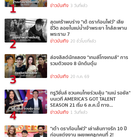
1
ข่าวบันเทิง
3 วันที่แล้ว
สุดเศร้าพบร่าง "เต้ ดราก้อนไฟว์" เสีย
ชีวิต ลอยในแม่น้ำเจ้าพระยา ใกล้สะพาน
พระราม 7
2
ข่าวบันเทิง
20 ชั่วโมงที่แล้ว
ส่องลิสต์นักแสดง "เกมส์โกงเกมส์" การ
รวมตัวของ 8 นักต้มตุ๋น
3
ข่าวบันเทิง
20 ก.ค. 69
ทรูวิชั่นส์ ชวนคนไทยร่วมลุ้น "เนเน่ รอยัล"
บนเวที AMERICA’S GOT TALENT
SEASON 21 เริ่ม 6 ส.ค.นี้ ทาง
4
TrueVisions NOW
ข่าวบันเทิง
1 วันที่แล้ว
"เต๋า ดราก้อนไฟว์" เล่าเส้นทางรัก 10 ปี
ก่อนแต่งงาน เผยเพศลูกคนที่ 2!