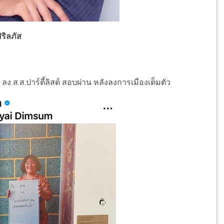
ิริลภัส
ง ส.ส.ปาร์ตี้ลิสต์ สอบผ่าน หลังลงการเมืองเต็มตัว