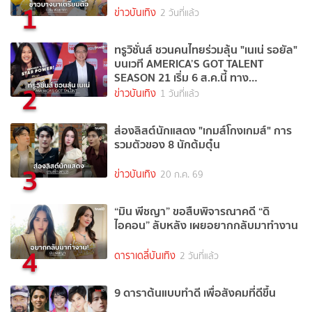
1
ข่าวบันเทิง
2 วันที่แล้ว
ทรูวิชั่นส์ ชวนคนไทยร่วมลุ้น "เนเน่ รอยัล"
บนเวที AMERICA’S GOT TALENT
SEASON 21 เริ่ม 6 ส.ค.นี้ ทาง
2
TrueVisions NOW
ข่าวบันเทิง
1 วันที่แล้ว
ส่องลิสต์นักแสดง "เกมส์โกงเกมส์" การ
รวมตัวของ 8 นักต้มตุ๋น
3
ข่าวบันเทิง
20 ก.ค. 69
“มิน พีชญา” ขอสืบพิจารณาคดี “ดิ
ไอคอน” ลับหลัง เผยอยากกลับมาทำงาน
4
ดาราเดลี่บันเทิง
2 วันที่แล้ว
9 ดาราต้นแบบทำดี เพื่อสังคมที่ดีขึ้น