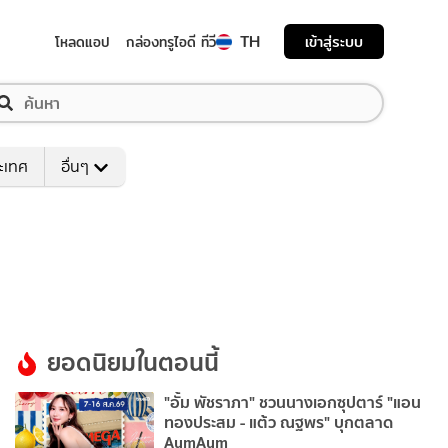
TH
เข้าสู่ระบบ
โหลดแอป
กล่องทรูไอดี ทีวี
ระเทศ
อื่นๆ
ยอดนิยมในตอนนี้
"อั้ม พัชราภา" ชวนนางเอกซุปตาร์ "แอน
ทองประสม - แต้ว ณฐพร" บุกตลาด
AumAum