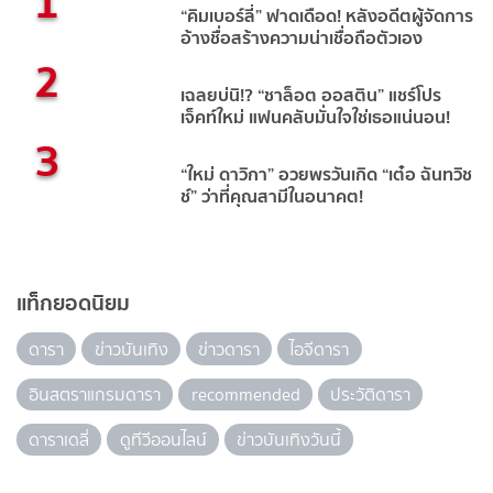
1
“คิมเบอร์ลี่” ฟาดเดือด! หลังอดีตผู้จัดการ
อ้างชื่อสร้างความน่าเชื่อถือตัวเอง
2
เฉลยบ่นิ!? “ชาล็อต ออสติน” แชร์โปร
เจ็คท์ใหม่ แฟนคลับมั่นใจใช่เธอแน่นอน!
3
“ใหม่ ดาวิกา” อวยพรวันเกิด “เต๋อ ฉันทวิช
ช์” ว่าที่คุณสามีในอนาคต!
แท็กยอดนิยม
ดารา
ข่าวบันเทิง
ข่าวดารา
ไอจีดารา
อินสตราแกรมดารา
recommended
ประวัติดารา
ดาราเดลี่
ดูทีวีออนไลน์
ข่าวบันเทิงวันนี้