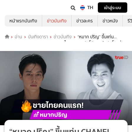
TH
เข้าสู่ระบบ
หน้าแรกบันเทิง
ข่าวบันเทิง
ข่าวละคร
ข่าวหนัง
รี
อ่าน
บันเทิงดารา
ข่าวบันเทิง
“หมาก ปริญ” ขึ้นแท่น
CHANEL House Ambassador ชายไทยคนแรก กับโปรเจกต์ระดับโลกที่
ฝรั่งเศส
“หมาก ปริญ” ขึ้นแท่น CHANEL