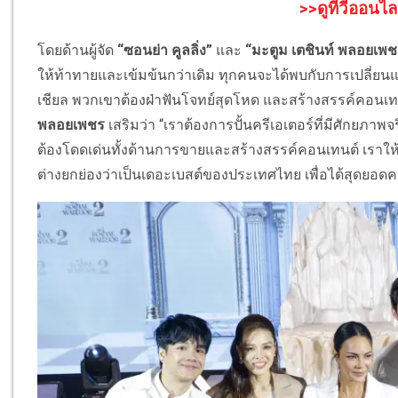
>>ดูทีวีออนไล
โดยด้านผู้จัด
“ซอนย่า คูลลิ่ง”
และ
“มะตูม เตชินท์ พลอยเพช
ให้ท้าทายและเข้มข้นกว่าเดิม ทุกคนจะได้พบกับการเปลี่
เชียล พวกเขาต้องฝ่าฟันโจทย์สุดโหด และสร้างสรรค์คอนเทนต
พลอยเพชร
เสริมว่า “เราต้องการปั้นครีเอเตอร์ที่มีศักยภาพ
ต้องโดดเด่นทั้งด้านการขายและสร้างสรรค์คอนเทนต์ เราให้
ต่างยกย่องว่าเป็นเดอะเบสต์ของประเทศไทย เพื่อได้สุดยอดคอนเ