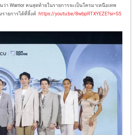
มลุ้นว่า Warrior คนสุดท้ายในรายการจะเป็นใครมาเหนือเทพ
รายการได้ที่ลิ้งค์
https://youtu.be/8wbpRTXYEZE?si=S5