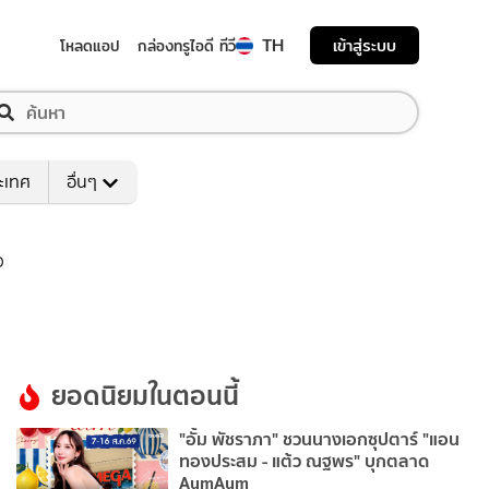
TH
เข้าสู่ระบบ
โหลดแอป
กล่องทรูไอดี ทีวี
ระเทศ
อื่นๆ
D
ยอดนิยมในตอนนี้
"อั้ม พัชราภา" ชวนนางเอกซุปตาร์ "แอน
ทองประสม - แต้ว ณฐพร" บุกตลาด
AumAum