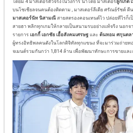
โดยมี 4 มาสเตอร์ตัวจริงในวงการ นำโดย มาสเตอร์
ลูกเกด เ
บนโซเชียลจนคนต้องติดตาม , มาสเตอร์ลีเดีย ศรัณย์รัชต์ 
มาสเตอร์นัท นิสามณี
สายสตรองคอนเทนต์ไว ปล่อยทีไรก็เ
สายฮา พลิกทุกเกมให้กลายเป็นสนามรบอย่างแท้จริง นอกจากน
รายการ
เอกกี้ เอกชัย เอื้อสังคมเศรษฐ
และ
ต้นหอม ศกุนตล
ผู้ทรงอิทธิพลคนดังในโลกดิจิทัลทุกแขนง ที่จะมาร่วมถ่ายท
จเมนต์รวมกันกว่า 1,814 ล้าน เพื่อพัฒนาทักษะการขายแล