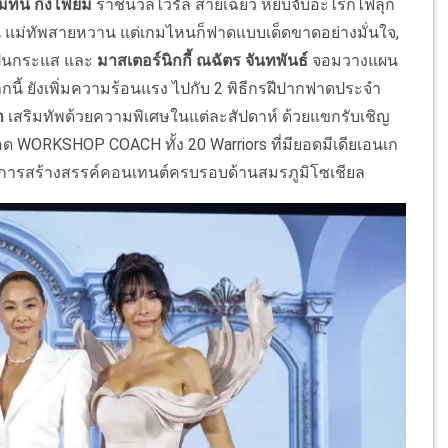
มทินี กิ่งโพยม
ราชินีวลีไวรัล สายเฉี่ยว หยิบจับอะไรก็ไฟลุก
ดีน แม่ทัพสายหวาน แต่เกมไหนก็ฟาดแบบเด็ดขาดอย่างมั่นใจ,
ป็นกระแส และ
มาสเตอร์นิกกี้ ณฉัตร จันทพันธ์
จอมวางแผน
ี้ ยังเพิ่มความร้อนแรง ไปกับ 2 พิธีกรฝีปากฟาดประจํา
า
เสริมทัพด้วยความพิเศษในแต่ละสัปดาห์ ด้วยแขกรับเชิญ
อด WORKSHOP COACH ทั้ง 20 Warriors ที่มียอดมีเดียเอนเก
ะการสร้างสรรค์คอนเทนต์ครบรอบด้านสมรภูมิโซเชียล