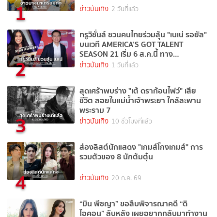
1
ข่าวบันเทิง
2 วันที่แล้ว
ทรูวิชั่นส์ ชวนคนไทยร่วมลุ้น "เนเน่ รอยัล"
บนเวที AMERICA’S GOT TALENT
SEASON 21 เริ่ม 6 ส.ค.นี้ ทาง
2
TrueVisions NOW
ข่าวบันเทิง
1 วันที่แล้ว
สุดเศร้าพบร่าง "เต้ ดราก้อนไฟว์" เสีย
ชีวิต ลอยในแม่น้ำเจ้าพระยา ใกล้สะพาน
พระราม 7
3
ข่าวบันเทิง
10 ชั่วโมงที่แล้ว
ส่องลิสต์นักแสดง "เกมส์โกงเกมส์" การ
รวมตัวของ 8 นักต้มตุ๋น
4
ข่าวบันเทิง
20 ก.ค. 69
“มิน พีชญา” ขอสืบพิจารณาคดี “ดิ
ไอคอน” ลับหลัง เผยอยากกลับมาทำงาน