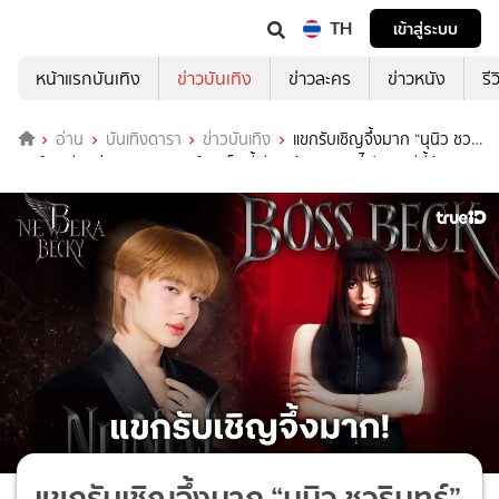
TH
เข้าสู่ระบบ
หน้าแรกบันเทิง
ข่าวบันเทิง
ข่าวละคร
ข่าวหนัง
รี
อ่าน
บันเทิงดารา
ข่าวบันเทิง
แขกรับเชิญจึ้งมาก “นุนิว ชวริ
นทร์” เตรียมร่วมจอยคอนเสิร์ต “เบ็คกี้ รีเบคก้า” มาเติมไฟบนเวทีนี้ด้วย
กัน!!
แขกรับเชิญจึ้งมาก “นุนิว ชวรินทร์”