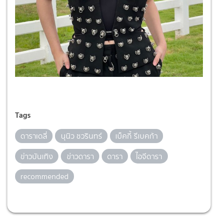
Tags
ดาราเดลี่
นุนิว ชวรินทร์
เบ็คกี้ รีเบคก้า
ข่าวบันเทิง
ข่าวดารา
ดารา
ไอจีดารา
recommended