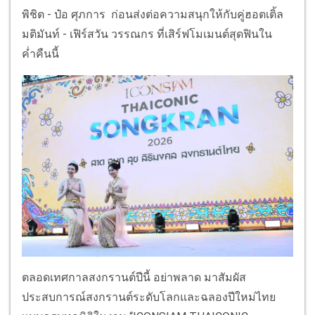
พิชิต - ป๋อ ศุภการ ก่อนส่งต่อความสนุกให้กับคู่ฮอตเติ้ล
มติมันท์ - เฟิร์สวัน วรรณกร ที่เสิร์ฟโมเมนต์สุดฟินใน
ค่ำคืนนี้
ตลอดเทศกาลสงกรานต์ปีนี้ อย่าพลาด มาสัมผัส
ประสบการณ์สงกรานต์ระดับโลกและฉลองปีใหม่ไทย