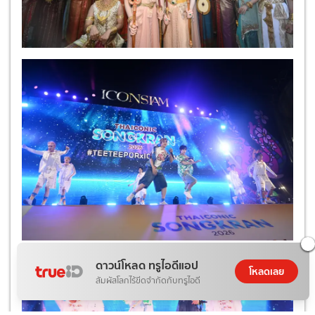
ดาวน์โหลด ทรูไอดีแอป
โหลดเลย
สัมผัสโลกไร้ขีดจำกัดกับทรูไอดี