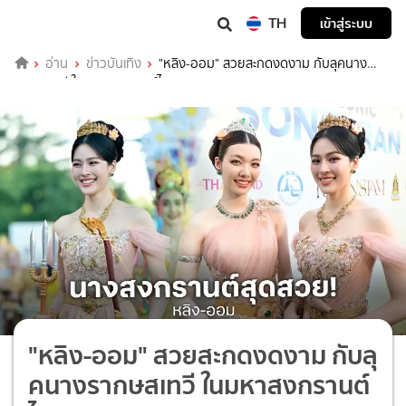
TH
เข้าสู่ระบบ
อ่าน
ข่าวบันเทิง
"หลิง-ออม" สวยสะกดงดงาม กับลุคนาง
รากษสเทวี ในมหาสงกรานต์ไอคอนสยาม
"หลิง-ออม" สวยสะกดงดงาม กับลุ
คนางรากษสเทวี ในมหาสงกรานต์