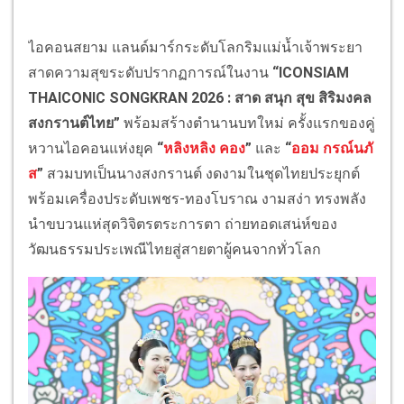
ไอคอนสยาม แลนด์มาร์กระดับโลกริมแม่น้ำเจ้าพระยา
สาดความสุขระดับปรากฏการณ์ในงาน
“ICONSIAM
THAICONIC SONGKRAN 2026 : สาด สนุก สุข สิริมงคล
สงกรานต์ไทย”
พร้อมสร้างตำนานบทใหม่ ครั้งแรกของคู่
หวานไอคอนแห่งยุค
“
หลิงหลิง คอง
”
และ
“
ออม กรณ์นภั
ส
”
สวมบทเป็นนางสงกรานต์ งดงามในชุดไทยประยุกต์
พร้อมเครื่องประดับเพชร-ทองโบราณ งามสง่า ทรงพลัง
นำขบวนแห่สุดวิจิตรตระการตา ถ่ายทอดเสน่ห์ของ
วัฒนธรรมประเพณีไทยสู่สายตาผู้คนจากทั่วโลก