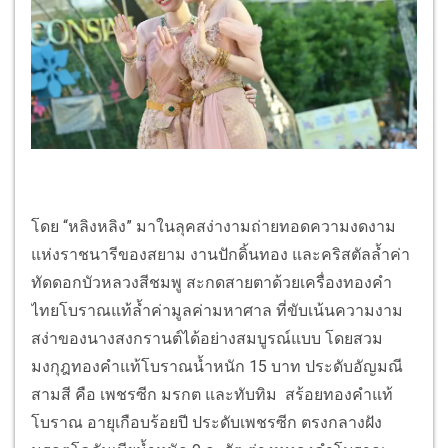
โดย “หลิงหลิง” มาในลุคสง่างามถ่ายทอดความงดงาม
แห่งราชนารีของสยาม งานปักดิ้นทอง และคริสตัลล้ำค่า
ทัดดอกบัวหลวงสีชมพู สะกดสายตาด้วยเครื่องทองคำ
ไทยโบราณแท้ล้ำค่ามูลค่ามหาศาล ที่ขับเน้นความงาม
สง่าของนางสงกรานต์ได้อย่างสมบูรณ์แบบ โดยสวม
มงกุฎทองคำแท้โบราณน้ำหนัก 15 บาท ประดับอัญมณี
สามสี คือ เพชรซีก มรกต และทับทิม สร้อยทองคำแท้
โบราณ อายุเกือบร้อยปี ประดับเพชรซีก ตรงกลางฝัง