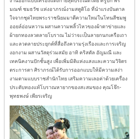
งานออกแบบเครื่องแต่งกายสุดประณีตโดย ครูบิ๊ก พีร
มณฑ์ ชมธวัช แห่งอาภรณ์งามสตูดิโอ ที่นำแรงบันดาล
ใจจากชุดไทยพระราชนิยมมาตีความใหม่ในโทนสีชมพู
ออยล์อ่อนหวาน ผสานความพลิ้วไหวของผ้าตาข่ายและ
ผ้ายกทองลวดลายโบราณ ไม่ว่าจะเป็นลายกนกเครือเถา
และลวดลายประยุกต์ที่สื่อถึงความรุ่งเรืองและการเจริญ
งอกงาม ผสานวัสดุร่วมสมัย อาทิ คริสตัล อัญมณี และ
เทคนิคงานปักชั้นสูง เพื่อเพิ่มมิติแห่งแสงและความวิจิตร
ตระการตา ศิราภรณ์ได้รับการออกแบบให้มีความสง่า
งามตามแบบราชสำนักไทย เสริมความเลอค่าด้วยเครื่อง
ประดับทองแท้โบราณหายากของสะสมของ คุณโจ๊ก-
พุทธพงษ์ เพียรเจริญ