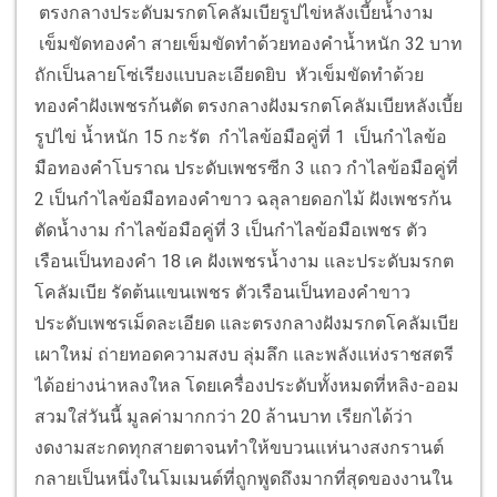
ตรงกลางประดับมรกตโคลัมเบียรูปไข่หลังเบี้ยน้ำงาม
เข็มขัดทองคำ สายเข็มขัดทำด้วยทองคำน้ำหนัก 32 บาท
ถักเป็นลายโซ่เรียงแบบละเอียดยิบ หัวเข็มขัดทำด้วย
ทองคำฝังเพชรก้นตัด ตรงกลางฝังมรกตโคลัมเบียหลังเบี้ย
รูปไข่ น้ำหนัก 15 กะรัต กำไลข้อมือคู่ที่ 1 เป็นกำไลข้อ
มือทองคำโบราณ ประดับเพชรซีก 3 แถว กำไลข้อมือคู่ที่
2 เป็นกำไลข้อมือทองคำขาว ฉลุลายดอกไม้ ฝังเพชรก้น
ตัดน้ำงาม กำไลข้อมือคู่ที่ 3 เป็นกำไลข้อมือเพชร ตัว
เรือนเป็นทองคำ 18 เค ฝังเพชรน้ำงาม และประดับมรกต
โคลัมเบีย รัดต้นแขนเพชร ตัวเรือนเป็นทองคำขาว
ประดับเพชรเม็ดละเอียด และตรงกลางฝังมรกตโคลัมเบีย
เผาใหม่ ถ่ายทอดความสงบ ลุ่มลึก และพลังแห่งราชสตรี
ได้อย่างน่าหลงใหล โดยเครื่องประดับทั้งหมดที่หลิง-ออม
สวมใส่วันนี้ มูลค่ามากกว่า 20 ล้านบาท เรียกได้ว่า
งดงามสะกดทุกสายตาจนทำให้ขบวนแห่นางสงกรานต์
กลายเป็นหนึ่งในโมเมนต์ที่ถูกพูดถึงมากที่สุดของงานใน