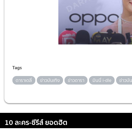
Tags
ดาราเดลี่
ข่าวบันเทิง
ข่าวดารา
มินนี่ i-dle
ข่าวบัน
10 ละคร-ซีรีส์ ยอดฮิต