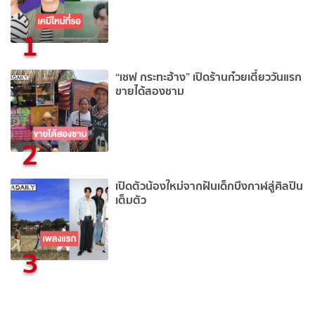
1
“เชฟ กระทะฮ้าง” เปิดร้านก๋วยเตี๋ยววันแรก
ขายได้สองชาม
2
เปิดตัวน้องใหม่จากฝันเด็กบึงกาฬสู่ศิลปิน
เต็มตัว
3