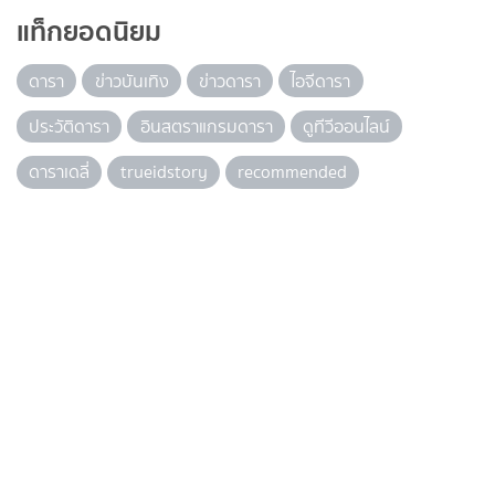
แท็กยอดนิยม
ดารา
ข่าวบันเทิง
ข่าวดารา
ไอจีดารา
ประวัติดารา
อินสตราแกรมดารา
ดูทีวีออนไลน์
ดาราเดลี่
trueidstory
recommended