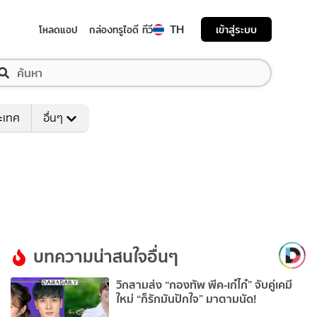
TH
เข้าสู่ระบบ
โหลดแอป
กล่องทรูไอดี ทีวี
ระเทศ
อื่นๆ
บทความน่าสนใจอื่นๆ
วิกสามส่ง “กองทัพ พีค-เก๋ไก๋” จับคู่เคมี
ใหม่ “ก็รักมันปักใจ” มาตามนัด!