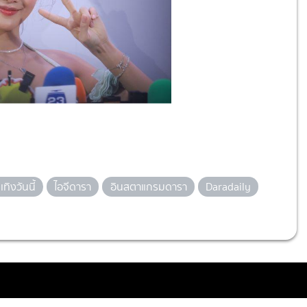
เทิงวันนี้
ไอจีดารา
อินสตาแกรมดารา
Daradaily