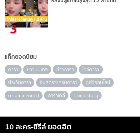
หลังมีผู้เข้าชมสูงสุด 1.2 ล้านคน
3
แท็กยอดนิยม
ดารา
ข่าวบันเทิง
ข่าวดารา
ไอจีดารา
ประวัติดารา
อินสตราแกรมดารา
ดูทีวีออนไลน์
recommended
ดาราเดลี่
trueidstory
10 ละคร-ซีรีส์ ยอดฮิต