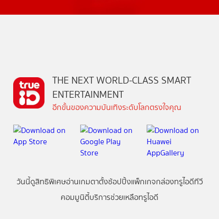
THE NEXT WORLD-CLASS SMART
ENTERTAINMENT
อีกขั้นของความบันเทิงระดับโลกตรงใจคุณ
วันนี้
ดู
สิทธิพิเศษ
อ่าน
เกม
ตาตั้ง
ช้อปปิ้ง
แพ็กเกจ
กล่องทรูไอดีทีวี
คอมมูนิตี้
บริการช่วยเหลือทรูไอดี