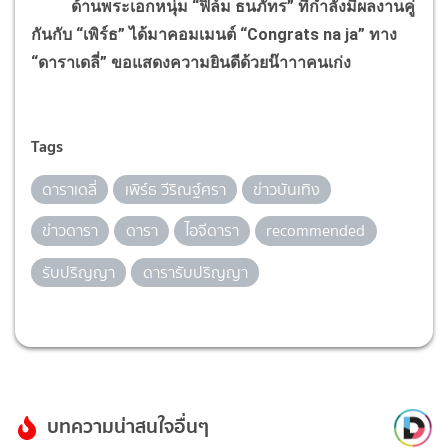
ด้านพระเอกหนุ่ม “ฟิล์ม ธนภัทร” ที่กำลังมีผลงานคู่
กันกับ “เพิร์ธ” ได้มาคอมเมนต์ “Congrats na ja” ทาง
“ดาราเดลี่” ขอแสดงความยินดีด้วยน๊าาาคนเก่ง
Tags
ดาราเดลี่
เพิร์ธ วีริณฐ์ศรา
ข่าวบันเทิง
ข่าวดารา
ดารา
ไอจีดารา
recommended
รับปริญญา
ดารารับปริญญา
บทความน่าสนใจอื่นๆ