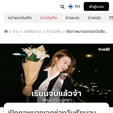
TH
เข้าสู่ระบบ
หน้าแรกบันเทิง
ข่าวบันเทิง
ข่าวละคร
ข่าวหนัง
รี
อ่าน
บันเทิงดารา
ข่าวบันเทิง
เปิดภาพนางเอกช่องวันเรียน
จบแล้ว “ฟิล์ม ธนภัทร” ร่วมยินดี
เปิดภาพนางเอกช่องวันเรียนจบ