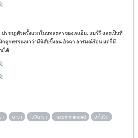
พน ปรากฏตัวครั้งแรกในบทละครของเจ.เอ็ม. แบร์รี และเป็นที่
ักถูกพรรณนาว่ามีนิสัยขี้งอน อิจฉา อารมณ์ร้อน แต่ก็มี
นได้
รา
ดารา
ไอจีดารา
recommended
ฮาโลวีน