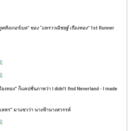
ทูตทิงเกอร์เบล
”
ของ
“
แพรววณิชยฐ์ เรืองทอง
”
1st Runner
รืองทอง
”
ก็แคปชั่นภาพว่า
I didn’t find Neverland - I made
กมลพร
”
มาแซวว่า
นางฟ้านางสวรรค์