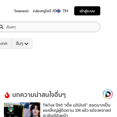
TH
เข้าสู่ระบบ
โหลดแอป
กล่องทรูไอดี ทีวี
ระเทศ
อื่นๆ
บทความน่าสนใจอื่นๆ
TikTok ปัง!! “เติ้ล มติมันท์” ฮอตมากเป็น
แอคใหญ่ผู้ติดตาม 1M แล้ว แม้จะเหงาแต่
เรายินดีด้วยน๊า