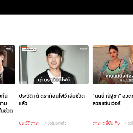
กิ้น
ประวัติ เต้ ดราก้อนไฟว์ เสียชีวิต
“นนนี่ ณัฐชา” อวด
ความ
แล้ว
สวยแซ่บเว่อร์
นชีวิต
ประวัติดารา
ดาราเดลี่บันเทิง
7 ชั่วโมงที่แล้ว
7 ชั่ว