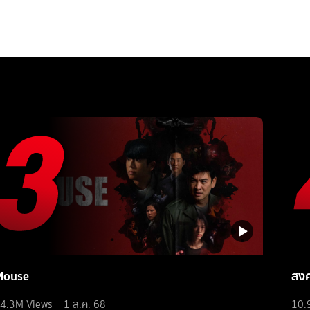
Mouse
สง
4.3M
Views
1 ส.ค. 68
10.