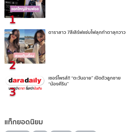
1
ดาราสาว 7สีเสิร์ฟแซ่บไฟลุกทำตาลุกวาว
2
เซอร์ไพรส์!! “ตะวันฉาย” เปิดตัวลูกชาย
“น้องคีริน”
3
แท็กยอดนิยม