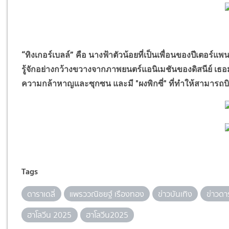
“
ทิงเกอร์เบลล์
”
คือ นางฟ้าตัวน้อยที่เป็นเพื่อนของปีเตอร์แ
รู้จักอย่างกว้างขวางจากภาพยนตร์แอนิเมชันของดิสนีย์ เธอม
ความกล้าหาญและซุกซน และมี "ผงพิกซี่" ที่ทำให้สามารถบิ
Tags
ดาราเดลี่
แพรววณิชยฐ์ เรืองทอง
ข่าวบันเทิง
ข่าวดา
ฮาโลวีน 2025
ฮาโลวีน2025