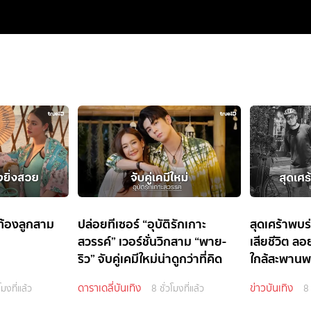
ท้องลูกสาม
ปล่อยทีเซอร์ “อุบัติรักเกาะ
สุดเศร้าพบร
สวรรค์” เวอร์ชั่นวิกสาม “พาย-
เสียชีวิต ล
ริว” จับคู่เคมีใหม่น่าดูกว่าที่คิด
ใกล้สะพานพ
ดาราเดลี่บันเทิง
ข่าวบันเทิง
โมงที่แล้ว
8 ชั่วโมงที่แล้ว
8 