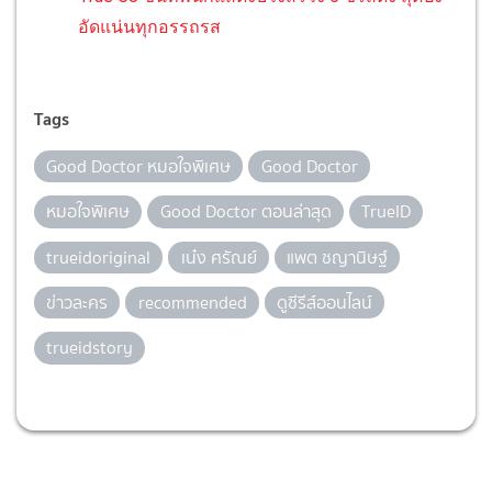
อัดแน่นทุกอรรถรส
Tags
Good Doctor หมอใจพิเศษ
Good Doctor
หมอใจพิเศษ
Good Doctor ตอนล่าสุด
TrueID
trueidoriginal
เน๋ง ศรัณย์
แพต ชญานิษฐ์
ข่าวละคร
recommended
ดูซีรีส์ออนไลน์
trueidstory