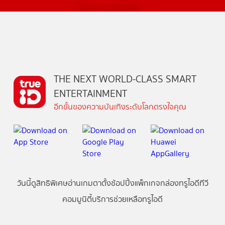
THE NEXT WORLD-CLASS SMART
ENTERTAINMENT
อีกขั้นของความบันเทิงระดับโลกตรงใจคุณ
วันนี้
ดู
สิทธิพิเศษ
อ่าน
เกม
ตาตั้ง
ช้อปปิ้ง
แพ็กเกจ
กล่องทรูไอดีทีวี
คอมมูนิตี้
บริการช่วยเหลือทรูไอดี