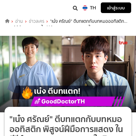
TH
เข้าสู่ระบบ
อ่าน
ข่าวละคร
"เน๋ง ศรัณย์" ตีบทแตกกับบทหมอออทิสติก
พิสูจน์ฝีมือการแสดง ในซีรีส์ "Good Doctor หมอใจพิเศษ"
"เน๋ง ศรัณย์" ตีบทแตกกับบทหมอ
ออทิสติก พิสูจน์ฝีมือการแสดง ใน