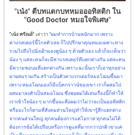
"เน๋ง" ตีบทแตกบทหมอออทิสติก ใน
"Good Doctor หมอใจพิเศษ"
"เน๋ง ศรัณย์"
เล่าว่า
"ผมทำการบ้านหนักมาก เพราะ
คาแรคเตอร์นี้ไกลตัวเลย ก็ไปปรึกษาคุณหมอเฉพาะทาง
รวมไปถึงไปนั่งเฝ้ามองดูน้อง ๆ ด้วยตัวเอง แล้วก็จะเห็นว่า
น้อง ๆ แต่ละคนก็จะมีคาแรคเตอร์ทีแตกต่างกัน แต่ละคน
มีความชอบมที่แตกต่างกัน เพราะฉะนั้นเราก็เอาทุกอย่าง
มาผสมรวมกัน สร้างเป็นตัวคาแรกเตอร์หมอโฌนขึ้นมา
เพราะหมอโฌนเองก็มีแบ็คกราวน์ของเขา เราก็ผสมไป
ผสมมาลงตัวเป็นหมอโฌน ซึ่งพอผมได้เล่นเรื่องนี้ก็ทำให้
เราเข้าใจน้อง ๆ มากขึ้นนะคือผมว่าไม่ว่าจะเป็นออทิสติก
หรืออะไรก็ตามที่สังคมส่วนใหญ่ทำให้เขารู้สึกแตกต่าง
จากคนส่วนใหญ่ ทุกคนต้องการแค่โอกาส ทุกคนไม่ได้
ต้องการข้อได้เปรียบหรือการดูแลที่มากกว่าปกติ เขาแค่