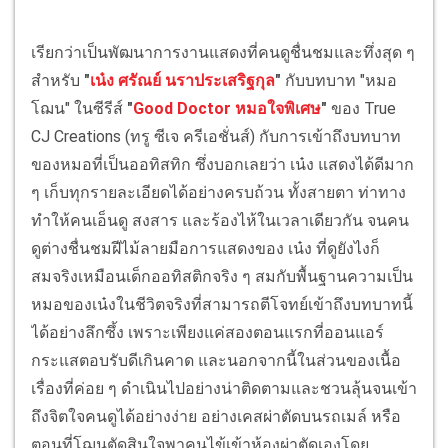
เรียกว่าเป็นพัฒนาการงานแสดงที่คนดูชื่นชมและทึ่งสุด ๆ
สำหรับ
"
เน๋ง ศรัณย์ นราประเสริฐกุล
"
กับบทบาท "หมอ
โฌน" ในซีรีส์
"
Good Doctor หมอใจพิเศษ
"
ของ True
CJ Creations (ทรู ซีเจ ครีเอชั่นส์) กับการเข้าถึงบทบาท
ของหมอที่เป็นออทิสทิก ซึ่งบอกเลยว่า เน๋ง แสดงได้ดีมาก
ๆ เก็บทุกรายละเอียดได้อย่างครบถ้วน ทั้งสายตา ท่าทาง
ทำให้คนเอ็นดู สงสาร และร้องไห้ในเวลาเดียวกัน จนคน
ดูต่างชื่นชมฝีไม้ลายมือการแสดงของ เน๋ง ที่ดูยังไงก็
สมจริงเหมือนเด็กออทิสติกจริง ๆ สมกับพื้นฐานความเป็น
หมอของเน๋งในชีวิตจริงที่สามารถตีโจทย์เข้าถึงบทบาทนี้
ได้อย่างลึกซึ้ง เพราะเพียงแค่สองตอนแรกที่ออนแอร์
กระแสตอบรับดีเกินคาด และนอกจากนี้ในส่วนของเนื้อ
เรื่องที่ค่อย ๆ ดำเนินไปอย่างน่าติดตามและชวนลุ้นจนเข้า
ถึงจิตใจคนดูได้อย่างง่าย อย่างเคสผ่าตัดบนรถเมล์ หรือ
ตอนที่โฌนตัดสินใจพาคนไข้เข้าห้องผ่าตัดเองโดย