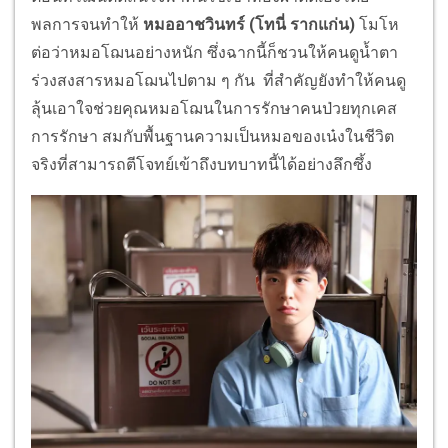
พลการจนทำให้
หมออาชวินทร์ (โทนี่ รากแก่น)
โมโห
ต่อว่าหมอโฌนอย่างหนัก ซึ่งฉากนี้ก็ชวนให้คนดูน้ำตา
ร่วงสงสารหมอโฌนไปตาม ๆ กัน ที่สำคัญยังทำให้คนดู
ลุ้นเอาใจช่วยคุณหมอโฌนในการรักษาคนป่วยทุกเคส
การรักษา สมกับพื้นฐานความเป็นหมอของเน๋งในชีวิต
จริงที่สามารถตีโจทย์เข้าถึงบทบาทนี้ได้อย่างลึกซึ้ง