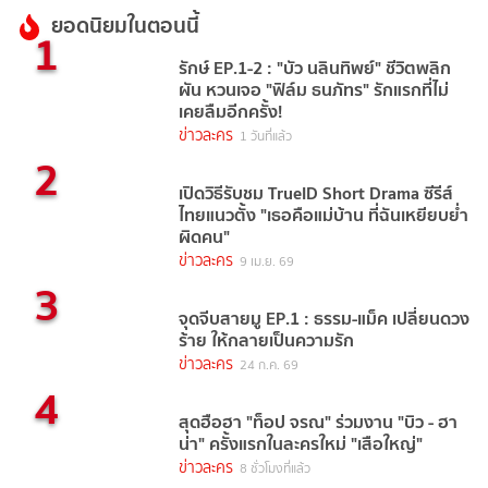
ยอดนิยมในตอนนี้
1
รักษ์ EP.1-2 : "บัว นลินทิพย์" ชีวิตพลิก
ผัน หวนเจอ "ฟิล์ม ธนภัทร" รักแรกที่ไม่
เคยลืมอีกครั้ง!
ข่าวละคร
1 วันที่แล้ว
2
เปิดวิธีรับชม TrueID Short Drama ซีรีส์
ไทยแนวตั้ง "เธอคือแม่บ้าน ที่ฉันเหยียบย่ำ
ผิดคน"
ข่าวละคร
9 เม.ย. 69
3
จุดจีบสายมู EP.1 : ธรรม-แม็ค เปลี่ยนดวง
ร้าย ให้กลายเป็นความรัก
ข่าวละคร
24 ก.ค. 69
4
สุดฮือฮา "ท็อป จรณ" ร่วมงาน "บิว - ฮา
น่า" ครั้งแรกในละครใหม่ "เสือใหญ่"
ข่าวละคร
8 ชั่วโมงที่แล้ว