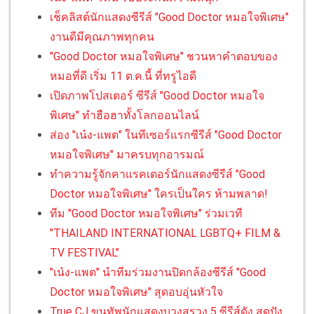
เช็คลิสต์นักแสดงซีรีส์ "Good Doctor หมอใจพิเศษ"
งานดีมีคุณภาพทุกคน
"Good Doctor หมอใจพิเศษ" ชวนหาคำตอบของ
หมอที่ดี เริ่ม 11 ต.ค.นี้ ที่ทรูไอดี
เปิดภาพโปสเตอร์ ซีรีส์ "Good Doctor หมอใจ
พิเศษ" ทำฮือฮาทั้งโลกออนไลน์
ส่อง "เน๋ง-แพต" ในทีเซอร์แรกซีรีส์ "Good Doctor
หมอใจพิเศษ" มาครบทุกอารมณ์
ทำความรู้จักคาแรคเตอร์นักแสดงซีรีส์ "Good
Doctor หมอใจพิเศษ" ใครเป็นใคร ห้ามพลาด!
ทีม "Good Doctor หมอใจพิเศษ" ร่วมเวที
"THAILAND INTERNATIONAL LGBTQ+ FILM &
TV FESTIVAL"
"เน๋ง-แพต" นำทีมร่วมงานปิดกล้องซีรีส์ "Good
Doctor หมอใจพิเศษ" สุดอบอุ่นหัวใจ
True CJ ขนทัพนักแสดงบวงสรวง 5 ซีรีส์ดัง สุดปัง