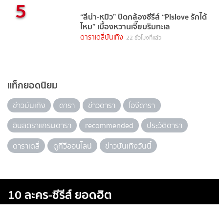
5
“ลีน่า-หมิว” ปิดกล้องซีรีส์ “Plslove รักได้
ไหม” เบื้องหวานเจี๊ยบริมทะเล
ดาราเดลี่บันเทิง
22 ชั่วโมงที่แล้ว
แท็กยอดนิยม
ข่าวบันเทิง
ดารา
ข่าวดารา
ไอจีดารา
อินสตราแกรมดารา
recommended
ประวัติดารา
ดาราเดลี่
ดูทีวีออนไลน์
ข่าวบันเทิงวันนี้
10 ละคร-ซีรีส์ ยอดฮิต