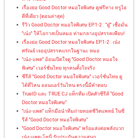
เรื่องย่อ Good Doctor หมอใจพิเศษ ดูฟรีทาง ทรูไอ
ดีที่เดียว (ตอนล่าสุด)
รีวิว Good Doctor หมอใจพิเศษ EP.1-2 : "ดู๋" เชื่อมั่น
"เน๋ง" ให้โอกาสเป็นหมอ ท่ามกลางอุปสรรคเพียบ!
เรื่องย่อ Good Doctor หมอใจพิเศษ EP.1-2 : เน๋ง
ศรัณย์ เจออุปสรรคแรกในฐานะ หมอ
"เน๋ง-แพต" อ้อนเปิดใจดู "Good Doctor หมอใจ
พิเศษ" เวอร์ชั่นไทย ทุกคนตั้งใจจริง
ซีรีส์ "Good Doctor หมอใจพิเศษ" เวอร์ชั่นไทย ดู
ได้ที่ไหน ออนแอร์วันไหน ตรงนี้มีคำตอบ
TrueID และ TRUE CJ แท็กทีม เปิดตัวซีรีส์ “Good
Doctor หมอใจพิเศษ”
"เน๋ง-แพต" แท็กมือนำทีมถ่ายทอดชีวิตแพทย์ ในซี
รีส์ "Good Doctor หมอใจพิเศษ"
"Good Doctor หมอใจพิเศษ" พร้อมส่งต่อพลังบวก
เน๋ง-แพต-โทนี่ รับประกันความสนุก