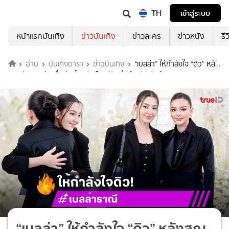
TH
เข้าสู่ระบบ
หน้าแรกบันเทิง
ข่าวบันเทิง
ข่าวละคร
ข่าวหนัง
รี
อ่าน
บันเทิงดารา
ข่าวบันเทิง
“เบลล่า” ให้กำลังใจ “ดิว” หลัง
สูญเสียคุณพ่อ เชื่อว่าเดี๋ยวมันก็จะมีวันที่ดีสำหรับอีกฝ่าย
“เบลล่า” ให้กำลังใจ “ดิว” หลังสูญ