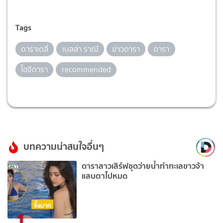
Tags
ดาราเดลี่
เบลล่า ราณี
ข่าวดารา
ดารา
ไอจีดารา
recommended
บทความน่าสนใจอื่นๆ
ดาราสาวเสิร์ฟชุดว่ายน้ำทำทะเลขาวจ้า
แสบตาไปหมด
1