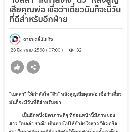
เสียคุณพ่อ เชื่อว่าเดี๋ยวมันก็จะมีวัน
ที่ดีสำหรับอีกฝ่าย
ดาราเดลี่บันเทิง
28 สิงหาคม 2568 ( 07:00 )
82
“เบลล่า” ให้กำลังใจ “ดิว” หลังสูญเสียคุณพ่อ เชื่อว่าเดี๋ยว
มันก็จะมีวันที่ดีสำหรับเขา
เป็นอีกหนึ่งมิตรภาพดีๆ ที่ก่อนหน้านี้มีภาพของ
สาว “เบลล่า ราณี” เดินทางไปให้กำลังใจสาว “ดิว อริส
รา” ในการจัดงานพิธีอาลัยรักให้คุณพ่อเป็นครั้งสุดท้าย