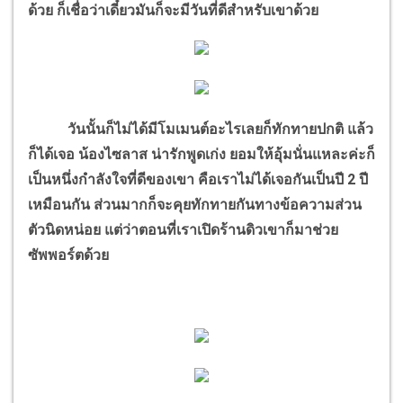
ด้วย ก็เชื่อว่าเดี๋ยวมันก็จะมีวันที่ดีสำหรับเขาด้วย
วันนั้นก็ไม่ได้มีโมเมนต์อะไรเลยก็ทักทายปกติ แล้ว
ก็ได้เจอ น้องไซลาส น่ารักพูดเก่ง ยอมให้อุ้มนั่นแหละค่ะก็
เป็นหนึ่งกำลังใจที่ดีของเขา คือเราไม่ได้เจอกันเป็นปี 2 ปี
เหมือนกัน ส่วนมากก็จะคุยทักทายกันทางข้อความส่วน
ตัวนิดหน่อย แต่ว่าตอนที่เราเปิดร้านดิวเขาก็มาช่วย
ซัพพอร์ตด้วย