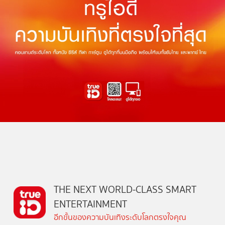
THE NEXT WORLD-CLASS SMART
ENTERTAINMENT
อีกขั้นของความบันเทิงระดับโลกตรงใจคุณ