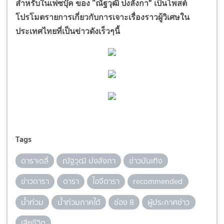
สำหรับในเฟซบุ๊ค ของ
“
ณัฐวุฒิ ปงลังกา
”
เป็นโพสต์
โปรโมตรายการเกี่ยวกับการเจาะเรื่องราวผู้วิเศษใน
ประเทศไทยที่เป็นข่าวดังเร็วๆนี้
Tags
ดาราเดลี่
ณัฐวุฒิ ปงลังกา
ข่าวบันเทิง
ข่าวดารา
ดารา
ไอจีดารา
recommended
น้ำท่วม
น้ำท่วมภาคใต้
ช่อง 8
ผู้ประกาศข่าว
เสียชีวิต