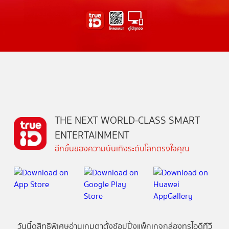
THE NEXT WORLD-CLASS SMART
ENTERTAINMENT
อีกขั้นของความบันเทิงระดับโลกตรงใจคุณ
วันนี้
ดู
สิทธิพิเศษ
อ่าน
เกม
ตาตั้ง
ช้อปปิ้ง
แพ็กเกจ
กล่องทรูไอดีทีวี