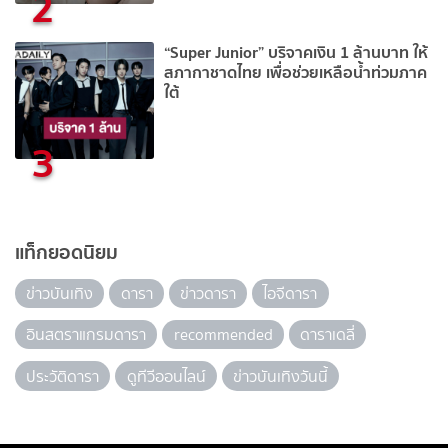
2
“Super Junior” บริจาคเงิน 1 ล้านบาท ให้
สภากาชาดไทย เพื่อช่วยเหลือน้ำท่วมภาค
ใต้
3
แท็กยอดนิยม
ข่าวบันเทิง
ดารา
ข่าวดารา
ไอจีดารา
อินสตราแกรมดารา
recommended
ดาราเดลี่
ประวัติดารา
ดูทีวีออนไลน์
ข่าวบันเทิงวันนี้