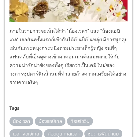
ภายในรายการจะเห็นได้ว่า "น้องเวลา" และ "น้องแอบิ
เกล" เจอกันครั้งแรกก็เข้ากันได้เป็นปี่เป็นขลุ่ย มีการพูดคุย
เล่นกันกระหนุงกระหนิงตามประสาเด็กผู้หญิง จนพี่ๆ
แฟนคลับที่เอ็นดูต่างเข้ามาคอมเมนต์ถล่มทลายให้กับ
ความน่ารักน่าชังของทั้งคู่ เรียกว่าเป็นเคมีใหม่ของ
วงการซุปตาร์ฟันน้ำนมที่ทำลายล้างความเครียดได้อย่าง
ราบคาบจริงๆ
Tags
น้องเวลา
น้องแอบิเกล
ก้อยรัชวิน
เวลาเจอเจ๊เกล
ก้อยตูนทะเลเวลา
ซุปตาร์ฟันน้ำนม