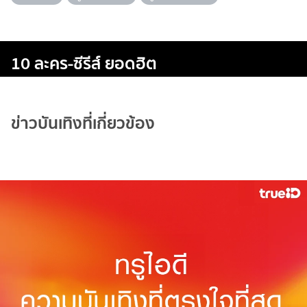
10 ละคร-ซีรีส์ ยอดฮิต
ข่าวบันเทิงที่เกี่ยวข้อง