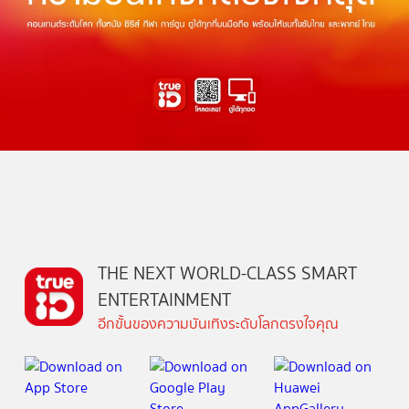
THE NEXT WORLD-CLASS SMART
ENTERTAINMENT
อีกขั้นของความบันเทิงระดับโลกตรงใจคุณ