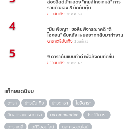
ส่องลิสต์นักแสดง "เกมส์โกงเกมส์" การ
รวมตัวของ 8 นักต้มตุ๋น
ข่าวบันเทิง
20 ก.ค. 69
4
“มิน พีชญา” ขอสืบพิจารณาคดี “ดิ
ไอคอน” ลับหลัง เผยอยากกลับมาทำงาน
ดาราเดลี่บันเทิง
2 วันที่แล้ว
5
9 ดาราต้นแบบทำดี เพื่อสังคมที่ดีขึ้น
ข่าวบันเทิง
30 พ.ค. 67
แท็กยอดนิยม
ดารา
ข่าวบันเทิง
ข่าวดารา
ไอจีดารา
อินสตราแกรมดารา
recommended
ประวัติดารา
ดาราเดลี่
ดูทีวีออนไลน์
ดูละครออนไลน์