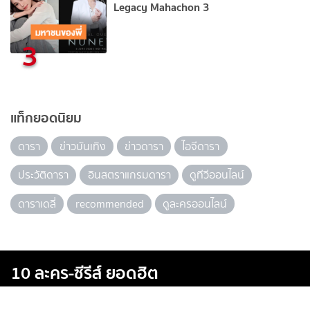
Legacy Mahachon 3
3
แท็กยอดนิยม
ดารา
ข่าวบันเทิง
ข่าวดารา
ไอจีดารา
ประวัติดารา
อินสตราแกรมดารา
ดูทีวีออนไลน์
ดาราเดลี่
recommended
ดูละครออนไลน์
10 ละคร-ซีรีส์ ยอดฮิต