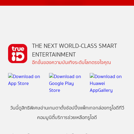
THE NEXT WORLD-CLASS SMART
ENTERTAINMENT
อีกขั้นของความบันเทิงระดับโลกตรงใจคุณ
วันนี้
ดู
สิทธิพิเศษ
อ่าน
เกม
ตาตั้ง
ช้อปปิ้ง
แพ็กเกจ
กล่องทรูไอดีทีวี
คอมมูนิตี้
บริการช่วยเหลือทรูไอดี