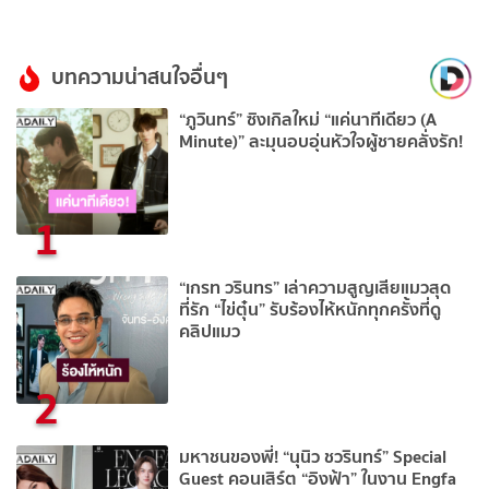
บทความน่าสนใจอื่นๆ
“ภูวินทร์” ซิงเกิลใหม่ “แค่นาทีเดียว (A
Minute)” ละมุนอบอุ่นหัวใจผู้ชายคลั่งรัก!
1
“เกรท วรินทร” เล่าความสูญเสียแมวสุด
ที่รัก “ไข่ตุ๋น” รับร้องไห้หนักทุกครั้งที่ดู
คลิปแมว
2
มหาชนของพี่! “นุนิว ชวรินทร์” Special
Guest คอนเสิร์ต “อิงฟ้า” ในงาน Engfa