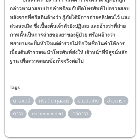
กล่าวหามาสอบปากคำพร้อมกับยึดโทรศัพท์ไปตรวจสอบ
หลังจากที่คริสตินอ้างว่า กู้ภัยได้มีการถ่ายคลิปตนไว้ และ
ล่วงละเมิด ซึ่งเบื้องต้นเจ้าตัวยังปฏิเสธ และอ้างว่าที่ถ่าย
ภาพนั้นเป็นการถ่ายซองยาของผู้ป่วย พร้อมอ้างว่า
พยายามจะปั้มหัวใจแต่ตำรวจไม่ปักใจเชื่อในคำให้การ
เบื้องต้นตำรวจจะนำโทรศัพท์ส่งให้ เจ้าหน้าที่พิสูจน์หลัก
ฐาน เพื่อตรวจสอบข้อเท็จจริงต่อไป
Tags
ดาราเดลี่
คริสติน กุลสตรี
ข่าวบันเทิง
ข่าวดารา
ดารา
recommended
ไอจีดารา