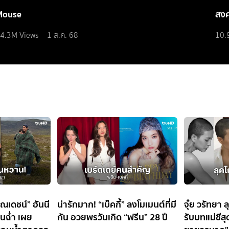
Mouse
สง
4.3M
Views
1 ส.ค. 68
10.
ณเดชน์” ฮันนี
น่ารักมาก! “เบ็คกี้” ลงโมเมนต์ที่มี
จุ๋ย วรัทยา 
นฉ่ำ เผย
กัน อวยพรวันเกิด “ฟรีน” 28 ปี
รับบทแม่ชีสุ