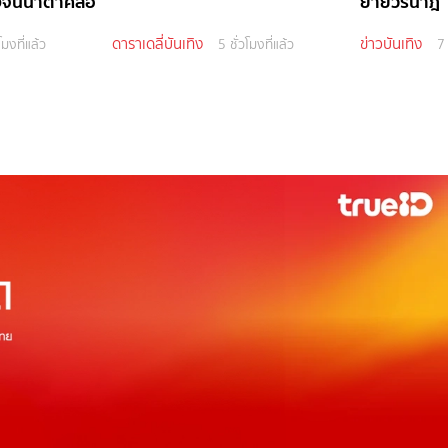
้งจนน้ำตาคลอ
ยายวรนาฎ"
ดาราเดลี่บันเทิง
ข่าวบันเทิง
โมงที่แล้ว
5 ชั่วโมงที่แล้ว
7 