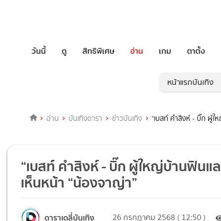
วันนี้
ดู
สิทธิพิเศษ
อ่าน
เกม
ตาตั้ง
หน้าแรกบันเทิง
อ่าน
บันเทิงดารา
ข่าวบันเทิง
“เบสท์ คำสิงห์ - บิ๊ก ผู
“เบสท์ คำสิงห์ - บิ๊ก ผู้ใหญ่บ้านฟินแ
เห็นหน้า “น้องจาญ่า”
ดาราเดลี่บันเทิง
26 กรกฎาคม 2568 ( 12:50 )