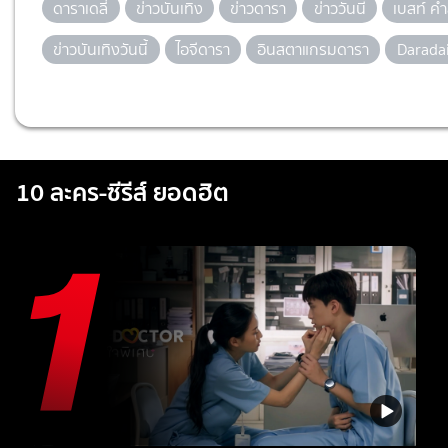
ดาราเดลี่
ข่าวบันเทิง
ข่าวดารา
ข่าววันนี้
เบสท์ คำ
ข่าวบันเทิงวันนี้
ไอจีดารา
อินสตาแกรมดารา
Daradai
10 ละคร-ซีรีส์ ยอดฮิต