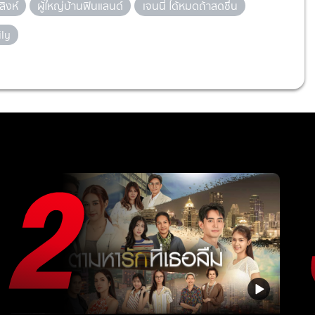
สิงห์
ผู้ใหญ่บ้านฟินแลนด์
เจนนี่ ได้หมดถ้าสดชื่น
ly