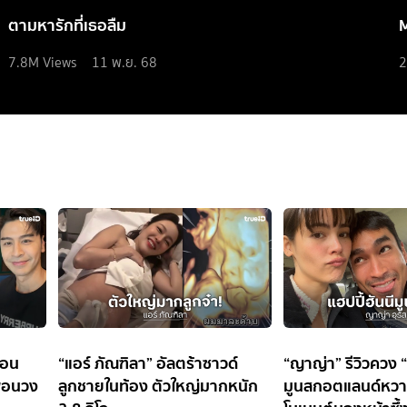
ตามหารักที่เธอลืม
7.8M
Views
11 พ.ย. 68
2
้อน
“แอร์ ภัณฑิลา” อัลตร้าซาวด์
“ญาญ่า” รีวิวควง “
ื่อนวง
ลูกชายในท้อง ตัวใหญ่มากหนัก
มูนสกอตแลนด์หวา