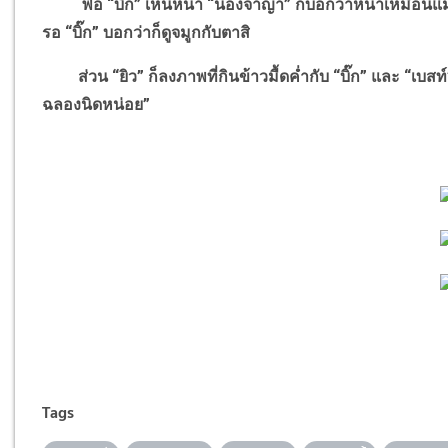
พอ “บิ๊ก” เห็นหน้า “น้องจาญ่า” ก็บอกว่าหน้าเหมือนแม่อย่
รอ “บิ๊ก” บอกว่าก็ดูจมูกกับตาสิ
ส่วน “ยิว” ก็ลงภาพที่กินข้าวมื้ดค่ำกับ “บิ๊ก” และ “เบส
ฉลองนิดหน่อย”
Tags