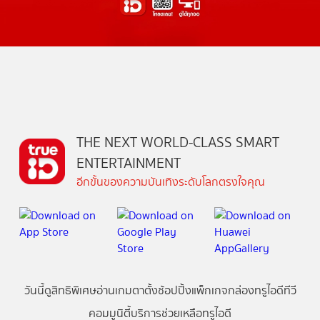
THE NEXT WORLD-CLASS SMART
ENTERTAINMENT
อีกขั้นของความบันเทิงระดับโลกตรงใจคุณ
วันนี้
ดู
สิทธิพิเศษ
อ่าน
เกม
ตาตั้ง
ช้อปปิ้ง
แพ็กเกจ
กล่องทรูไอดีทีวี
คอมมูนิตี้
บริการช่วยเหลือทรูไอดี