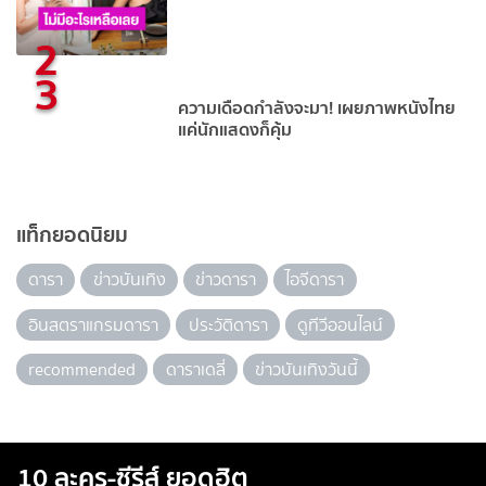
2
3
ความเดือดกำลังจะมา! เผยภาพหนังไทย
แค่นักแสดงก็คุ้ม
แท็กยอดนิยม
ดารา
ข่าวบันเทิง
ข่าวดารา
ไอจีดารา
อินสตราแกรมดารา
ประวัติดารา
ดูทีวีออนไลน์
recommended
ดาราเดลี่
ข่าวบันเทิงวันนี้
10 ละคร-ซีรีส์ ยอดฮิต