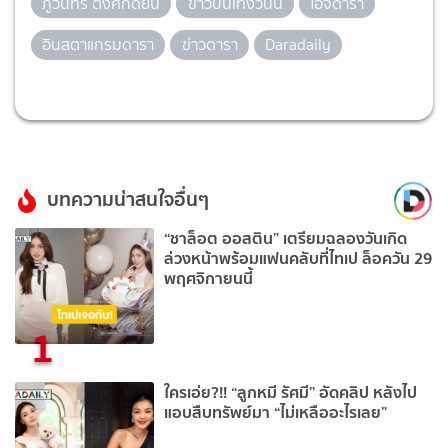
ภูวินทร์ ตั้งศักดิ์ยืน
ข่าวบันเทิงวันนี้
ไอจีดารา
อินสตาแกรมดารา
ข่าวดารา
Daradaily
บทความน่าสนใจอื่นๆ
“ชาล็อต ออสติน” เตรียมฉลองวันเกิด
ล่วงหน้าพร้อมแฟนคลับที่ไทเป ล็อควัน 29
พฤศจิกายนนี้
1
ใครเอ่ย?!! “ลูกหมี รัศมี” อัดคลิป หลังไป
แอบสืบทรัพย์มา “ไม่เหลืออะไรเลย”