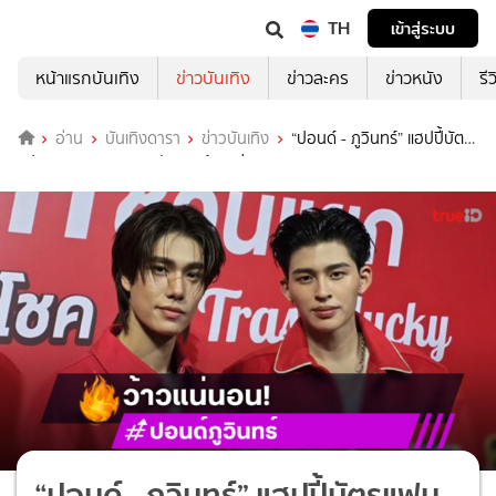
TH
เข้าสู่ระบบ
หน้าแรกบันเทิง
ข่าวบันเทิง
ข่าวละคร
ข่าวหนัง
รี
อ่าน
บันเทิงดารา
ข่าวบันเทิง
“ปอนด์ - ภูวินทร์” แฮปปี้บัตร
แฟนคอน SOLD OUT รับรองว้าวแน่
“ปอนด์ - ภูวินทร์” แฮปปี้บัตรแฟน