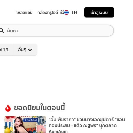
TH
เข้าสู่ระบบ
โหลดแอป
กล่องทรูไอดี ทีวี
ระเทศ
อื่นๆ
ยอดนิยมในตอนนี้
"อั้ม พัชราภา" ชวนนางเอกซุปตาร์ "แอน
ทองประสม - แต้ว ณฐพร" บุกตลาด
AumAum