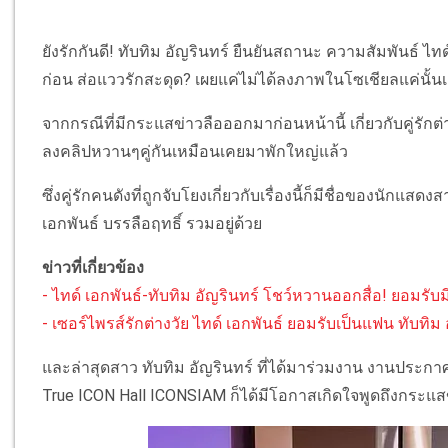
ยังรักกันดี! ทับทิม อัญรินทร์ ยืนยันสถานะ ความสัมพันธ์ ไทด์
ก่อน ส่อแววรักสะดุด? เผยแค่ไม่ได้ลงภาพในโซเชียลแค่นั้นเอง
จากกรณีที่มีกระแสข่าวลือออกมาก่อนหน้านี้ เกี่ยวกับคู่รักต
ลงคลิปหวานๆคู่กันเหมือนเคยมาพักใหญ่แล้ว
ซึ่งคู่รักคนดังที่ถูกจับโยงเกี่ยวกับเรื่องนี้ก็มีชื่อของนักแ
เอกพันธ์ บรรลือฤทธิ์ รวมอยู่ด้วย
ข่าวที่เกี่ยวข้อง
- ไทด์ เอกพันธ์-ทับทิม อัญรินทร์ โชว์หวานออกสื่อ! ยอมรับมี
- เซอร์ไพรส์รักต่างวัย ไทด์ เอกพันธ์ ยอมรับเป็นแฟน ทับทิม 
และล่าสุดสาว ทับทิม อัญรินทร์ ที่ได้มาร่วมงาน งานประกา
True ICON Hall ICONSIAM ก็ได้มีโอกาสเกิดใจพูดถึงกระแสข่