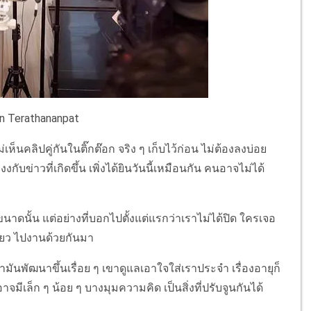
n Terathananpat
เห็นคลิปคู่กันในติ๊กต๊อก จริง ๆ เก็บไว้ก่อน ไม่ต้องลงบ่อย
วงงกับข่าวที่เกิดขึ้น เพิ่งได้ยินวันนี้เหมือนกัน คนอาจไม่ได้
ดนั้น แต่อย่างที่บอกไปตั้งแต่แรกว่าเราไม่ได้ปิด ใครเจอ
เที่ยว ไปงานด้วยกันมา
่ามันพัฒนาขึ้นเรื่อย ๆ เขาดูแลเอาใจใส่เราประจำ เรื่องอายุก็
อาจมีเล็ก ๆ น้อย ๆ บางมุมความคิด เป็นสิ่งที่ปรับจูนกันได้