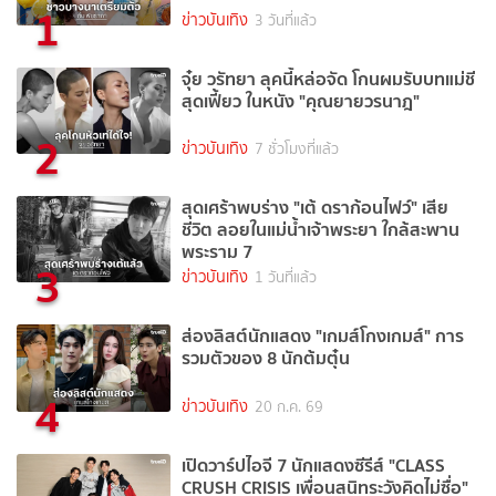
1
ข่าวบันเทิง
3 วันที่แล้ว
จุ๋ย วรัทยา ลุคนี้หล่อจัด โกนผมรับบทแม่ชี
สุดเฟี้ยว ในหนัง "คุณยายวรนาฎ"
2
ข่าวบันเทิง
7 ชั่วโมงที่แล้ว
สุดเศร้าพบร่าง "เต้ ดราก้อนไฟว์" เสีย
ชีวิต ลอยในแม่น้ำเจ้าพระยา ใกล้สะพาน
พระราม 7
3
ข่าวบันเทิง
1 วันที่แล้ว
ส่องลิสต์นักแสดง "เกมส์โกงเกมส์" การ
รวมตัวของ 8 นักต้มตุ๋น
4
ข่าวบันเทิง
20 ก.ค. 69
เปิดวาร์ปไอจี 7 นักแสดงซีรีส์ "CLASS
CRUSH CRISIS เพื่อนสนิทระวังคิดไม่ซื่อ"