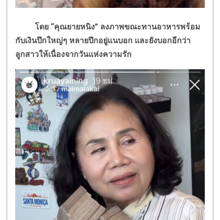
โดย “คุณยายหนิง” ลงภาพขณะทานอาหารพร้อม
กับเงินปึกใหญ่ๆ หลายปึกอยู่แนบอก และยังบอกอีกว่า
ลูกสาวให้เนื่องจากวันแห่งความรัก