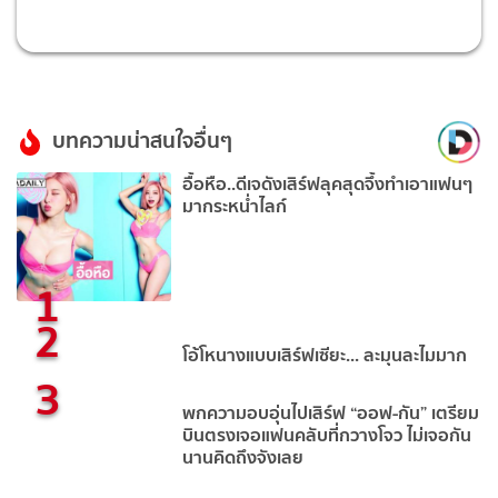
บทความน่าสนใจอื่นๆ
อื้อหือ..ดีเจดังเสิร์ฟลุคสุดจึ้งทำเอาแฟนๆ
มากระหน่ำไลก์
1
2
โอ้โหนางแบบเสิร์ฟเซียะ... ละมุนละไมมาก
3
พกความอบอุ่นไปเสิร์ฟ “ออฟ-กัน” เตรียม
บินตรงเจอแฟนคลับที่กวางโจว ไม่เจอกัน
นานคิดถึงจังเลย