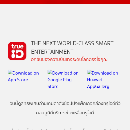
THE NEXT WORLD-CLASS SMART
ENTERTAINMENT
อีกขั้นของความบันเทิงระดับโลกตรงใจคุณ
วันนี้
ดู
สิทธิพิเศษ
อ่าน
เกม
ตาตั้ง
ช้อปปิ้ง
แพ็กเกจ
กล่องทรูไอดีทีวี
คอมมูนิตี้
บริการช่วยเหลือทรูไอดี