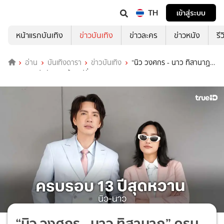
TH
เข้าสู่ระบบ
หน้าแรกบันเทิง
ข่าวบันเทิง
ข่าวละคร
ข่าวหนัง
รี
อ่าน
บันเทิงดารา
ข่าวบันเทิง
“นิว วงศกร - นาว ทิสานาฏ”
ครบรอบแฟนกัน 13 ปี แคปชั่นสุดหวาน
“นิว วงศกร - นาว ทิสานาฏ” ครบ