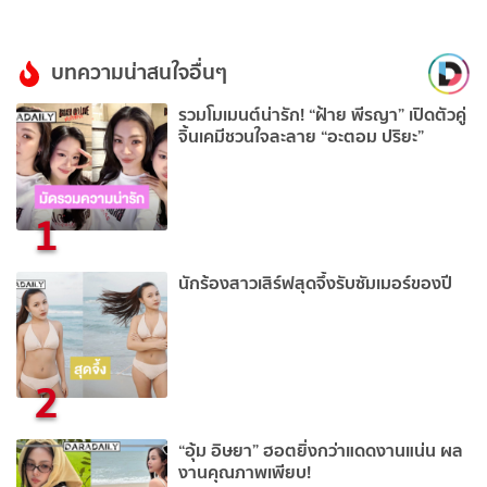
บทความน่าสนใจอื่นๆ
รวมโมเมนต์น่ารัก! “ฝ้าย พีรญา” เปิดตัวคู่
จิ้นเคมีชวนใจละลาย “อะตอม ปริยะ”
1
นักร้องสาวเสิร์ฟสุดจึ้งรับซัมเมอร์ของปี
2
“อุ้ม อิษยา” ฮอตยิ่งกว่าแดดงานแน่น ผล
งานคุณภาพเพียบ!