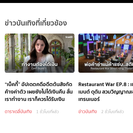
ข่าวบันเทิงที่เกี่ยวข้อง
“เบ็คกี้” อัปเดตคดีอดีตต้นสังกัด
Restaurant War EP.8 : เ
ค้างค่าตัว เผยยังไม่ได้เงินคืน ลั่น
เมนต์ ดุดัน สวมวิญญาณ
เราทำงาน เราก็ควรได้รับเงิน
เทรนเนอร์
ดาราเดลี่บันเทิง
ข่าวบันเทิง
1 ชั่วโมงที่แล้ว
2 ชั่วโมงที่แล้ว