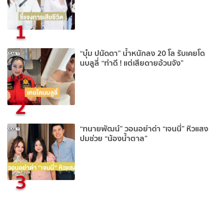
1
“บุ๋ม ปนัดดา” น้ำหนักลง 20 โล รับเคยโด
นบลูลี่ “ทำดี ! แต่เสียดายอ้วนจัง”
2
“ทนายพัฒน์” วอนอย่าด่า “เจนนี่” หิวแสง
ปมช่วย “น้องน้ำตาล”
3