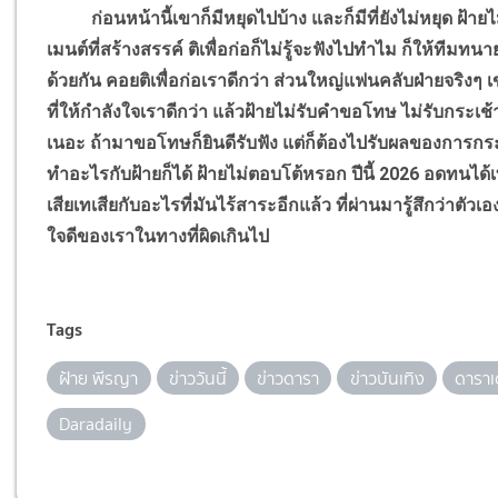
ก่อนหน้านี้เขาก็มีหยุดไปบ้าง และก็มีที่ยังไม่หยุด ฝ้ายไม่
เมนต์ที่สร้างสรรค์ ติเพื่อก่อก็ไม่รู้จะฟังไปทำไม ก็ให้ทีม
ด้วยกัน คอยติเพื่อก่อเราดีกว่า ส่วนใหญ่แฟนคลับฝ่ายจริง
ที่ให้กำลังใจเราดีกว่า แล้วฝ้ายไม่รับคำขอโทษ ไม่รับกระเช
เนอะ ถ้ามาขอโทษก็ยินดีรับฟัง แต่ก็ต้องไปรับผลของการกระ
ทำอะไรกับฝ้ายก็ได้ ฝ้ายไม่ตอบโต้หรอก ปีนี้ 2026 อดทนได
เสียเทเสียกับอะไรที่มันไร้สาระอีกแล้ว ที่ผ่านมารู้สึกว
ใจดีของเราในทางที่ผิดเกินไป
Tags
ฝ้าย พีรญา
ข่าววันนี้
ข่าวดารา
ข่าวบันเทิง
ดาราเด
Daradaily