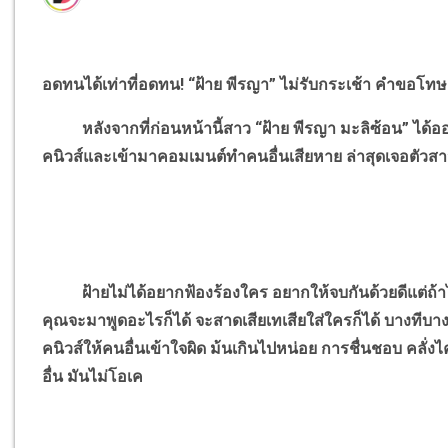
อดทนได้เท่าที่อดทน! “ฝ้าย พีรญา” ไม่รับกระเช้า คำขอโ
หลังจากที่ก่อนหน้านี้สาว “ฝ้าย พีรญา มะลิซ้อน” ได้
คนิวส์และเข้ามาคอมเมนต์ทำคนอื่นเสียหาย ล่าสุดเจอตัวสาวฝ้า
ฝ้ายไม่ได้อยากฟ้องร้องใคร อยากให้จบกันด้วยดีแต่ถ้าไ
คุณจะมาพูดอะไรก็ได้ จะสาดเสียเทเสียใส่ใครก็ได้ บางทีบาง
คนิวส์ให้คนอื่นเข้าใจผิด ม้นเกินไปหน่อย การชื่นชอบ คลั่งไ
อื่น มันไม่โอเค