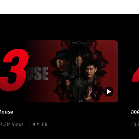
Mouse
สง
4.3M
Views
1 ส.ค. 68
10.