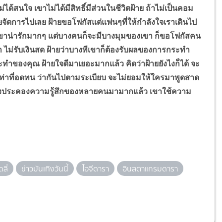
ได้สนใจ เขาไม่ได้มีสิทธิ์มีส่วนในชีวิตฝ้าย ถ้าไม่เป็นคอม
ทนายจัดการไปเลย ฝ้ายขอโฟกัสแต่แฟนๆที่ให้กำลังใจเราเดินไป
ๆ เขาน่ารักมากๆ แต่บางคนก็จะมีบางมุมของเขา ก็ขอโฟกัสคน
้า ไม่รับเงินสด ฝ้ายว่าบางทีเขาก็ต้องรับผลของการกระทำ
ทำของคุณ ฝ้ายใจดีมาเยอะมากแล้ว คิดว่าฝ้ายยังไงก็ได้ จะ
้เท่าที่อดทน ว่ากันไปตามระเบียบ จะไม่ยอมให้ใครมาพูดสาด
่าตัวเองประคองความรู้สึกของหลายคนมามากแล้ว เขาใช้ความ
ลี่
ข่าวบันเทิงวันนี้
ไอจีดารา
อินสตาแกรมดารา