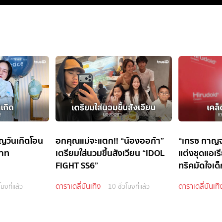
ญวันเกิดโอน
อกคุณแม่จะแตก!! “น้องออก้า”
“เกรซ กาญจน
บาท
เตรียมใส่นวมขึ้นสังเวียน “IDOL
แต่งชุดแอเร
FIGHT SS6”
ทริคมัดใจเด็
ดาราเดลี่บันเทิง
ดาราเดลี่บันเทิ
โมงที่แล้ว
10 ชั่วโมงที่แล้ว