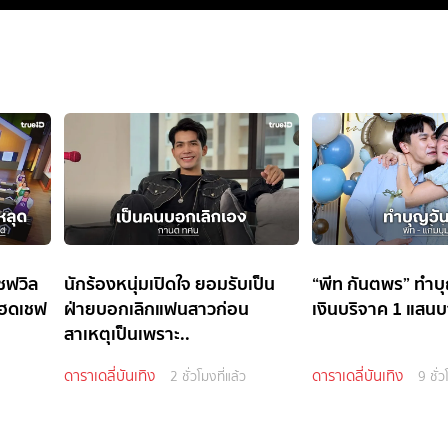
ชฟวิล
นักร้องหนุ่มเปิดใจ ยอมรับเป็น
“พีท กันตพร” ทำบุ
เฮดเชฟ
ฝ่ายบอกเลิกแฟนสาวก่อน
เงินบริจาค 1 แสน
สาเหตุเป็นเพราะ..
ดาราเดลี่บันเทิง
ดาราเดลี่บันเทิง
2 ชั่วโมงที่แล้ว
9 ชั่ว