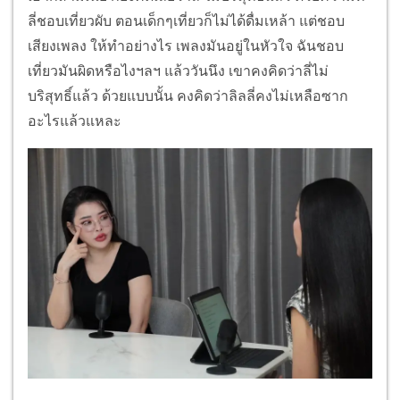
ลี่ชอบเที่ยวผับ ตอนเด็กๆเที่ยวก็ไม่ได้ดื่มเหล้า แต่ชอบ
เสียงเพลง ให้ทำอย่างไร เพลงมันอยู่ในหัวใจ ฉันชอบ
เที่ยวมันผิดหรือไงฯลฯ แล้ววันนึง เขาคงคิดว่าลี่ไม่
บริสุทธิ์แล้ว ด้วยแบบนั้น คงคิดว่าลิลลี่คงไม่เหลือซาก
อะไรแล้วแหละ