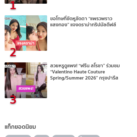
1
ขอโทษที่ขัดหูขัดตา “แพรวพราว
แสงทอง” แจงดราม่าทริปมัลดีฟส์
2
สวยหรูดูแพง! “ฟรีน สโรชา” ร่วมชม
“Valentino Haute Couture
Spring/Summer 2026” กรุงปารีส
3
แท็กยอดนิยม