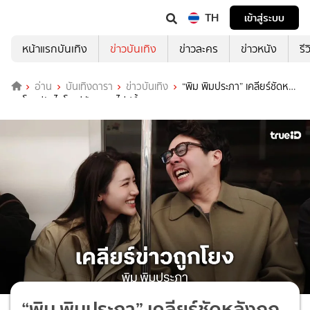
TH
เข้าสู่ระบบ
หน้าแรกบันเทิง
ข่าวบันเทิง
ข่าวละคร
ข่าวหนัง
รี
อ่าน
บันเทิงดารา
ข่าวบันเทิง
“พิม พิมประภา” เคลียร์ชัดหลัง
ถูกโยงคู่รักไฮโซแม่ฝ่ายชายไม่ปลื้ม
“พิม พิมประภา” เคลียร์ชัดหลังถูก