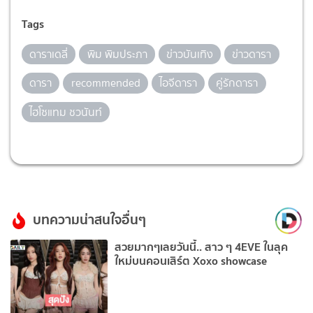
Tags
ดาราเดลี่
พิม พิมประภา
ข่าวบันเทิง
ข่าวดารา
ดารา
recommended
ไอจีดารา
คู่รักดารา
ไฮโซแทม ชวนันท์
บทความน่าสนใจอื่นๆ
สวยมากๆเลยวันนี้.. สาว ๆ 4EVE ในลุค
ใหม่บนคอนเสิร์ต Xoxo showcase