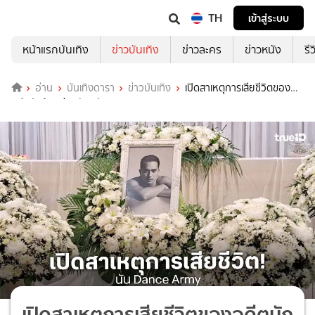
TH
เข้าสู่ระบบ
หน้าแรกบันเทิง
ข่าวบันเทิง
ข่าวละคร
ข่าวหนัง
รี
อ่าน
บันเทิงดารา
ข่าวบันเทิง
เปิดสาเหตุการเสียชีวิตของ
อดีตนักร้องค่ายดัง “นัน Dance Army”
เปิดสาเหตุการเสียชีวิตของอดีตนัก