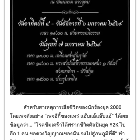
สำหรับสาเหตุการเสียชีวิตของนักร้องยุค 2000
โดยเพจดังอย่าง “เพจอีกี้ของแทร่ แอ๊บแอ้แอ๊บแอ้” ได้เผย
ข้อมูลว่า... “โรคซึมเศร้าได้พรากชีวิตศิลปินยุค
Y
2
K
ไป
อีก 1 คน ขอดวงวิญญาณของนัน จงไปสู่ภพภูมิที่ดี” ทำ