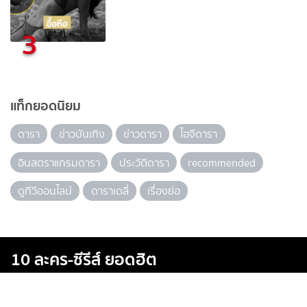
3
แท็กยอดนิยม
ดารา
ข่าวบันเทิง
ข่าวดารา
ไอจีดารา
อินสตราแกรมดารา
ประวัติดารา
recommended
ดูทีวีออนไลน์
ดาราเดลี่
เรื่องย่อ
10 ละคร-ซีรีส์ ยอดฮิต