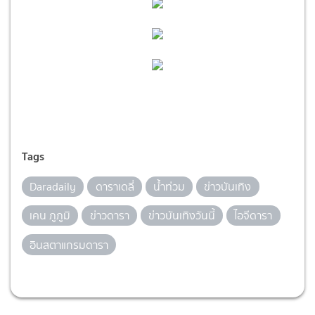
Tags
Daradaily
ดาราเดลี่
น้ำท่วม
ข่าวบันเทิง
เคน ภูภูมิ
ข่าวดารา
ข่าวบันเทิงวันนี้
ไอจีดารา
อินสตาแกรมดารา