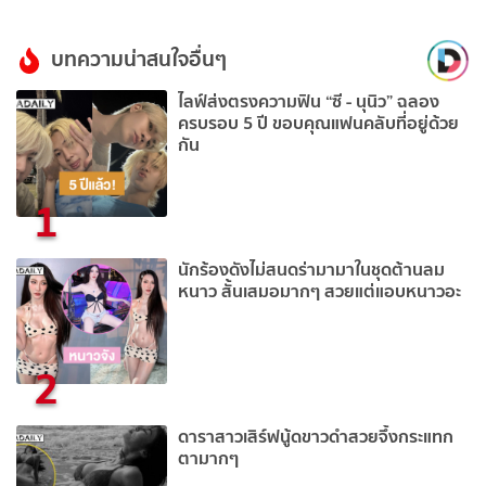
บทความน่าสนใจอื่นๆ
ไลฟ์ส่งตรงความฟิน “ซี - นุนิว” ฉลอง
ครบรอบ 5 ปี ขอบคุณแฟนคลับที่อยู่ด้วย
กัน
1
นักร้องดังไม่สนดร่ามามาในชุดต้านลม
หนาว สั้นเสมอมากๆ สวยแต่แอบหนาวอะ
2
ดาราสาวเสิร์ฟนู้ดขาวดำสวยจึ้งกระแทก
ตามากๆ