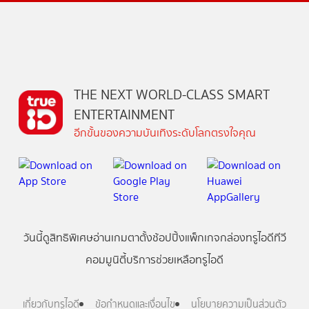
THE NEXT WORLD-CLASS SMART
ENTERTAINMENT
อีกขั้นของความบันเทิงระดับโลกตรงใจคุณ
วันนี้
ดู
สิทธิพิเศษ
อ่าน
เกม
ตาตั้ง
ช้อปปิ้ง
แพ็กเกจ
กล่องทรูไอดีทีวี
คอมมูนิตี้
บริการช่วยเหลือทรูไอดี
เกี่ยวกับทรูไอดี
ข้อกำหนดและเงื่อนไข
นโยบายความเป็นส่วนตัว