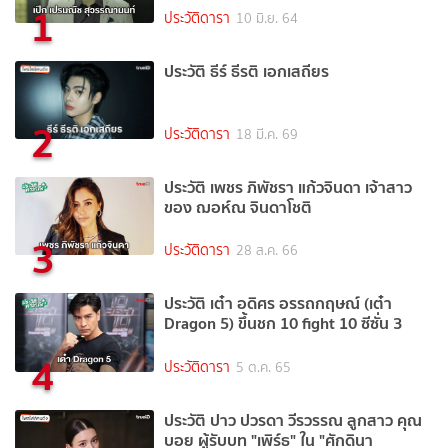
1
ประวัติดารา
10 มิ.ย. 64
ประวัติ ธีร์ ธีรติ เอกเสถียร
2
ประวัติดารา
18 มี.ค. 69
ประวัติ เพชร ภิพัชรา แก้วจินดา เจ้าสาว
ของ ฌอห์ณ จินดาโชติ
3
ประวัติดารา
28 ส.ค. 66
ประวัติ เต๋า อดิศร อรรถกฤษณ์ (เต๋า
Dragon 5) ขึ้นชก 10 fight 10 ซีซั่น 3
4
ประวัติดารา
5 ต.ค. 65
ประวัติ ปาว ปวรดา วีรวรรณ ลูกสาว คุณ
บอย ผู้รับบท "เพิร์ธ" ใน "ศักดินา