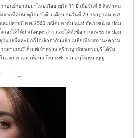
าก่อนย้ายกลับมาไทยเมื่ออายุได้ 11 ปี เมื่อวันที่ 8 สิงหาคม
ลังจากที่คบหาดูใจมาได้ 5 เดือน จนวันที่ 29 กรกฎาคม พ.ศ.
 และปลายปี พ.ศ. 2560 เจนี่คบหากับ นนท์ อัลภาชน์ ณ ป้อม
้งสองได้ให้กำเนิดบุตรสาว และได้ตั้งชื่อว่า ณเพชร ณ ป้อม
จุบัน เจนี่และมิกกี้ได้เลิกรากันแล้ว เหลือเพียงสถานะความ
ีบวชสามเณรี ตั้งแต่เช้าตรู่ ณ ศรีวรญาลัย จ.สระบุรี ได้รับ
ญ่ในวงการ และเพื่อนแก๊งนางฟ้า ร่วมอนุโมทนาบุญ