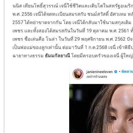
นนิส เทียนโพธิ์สุวรรณ์ เจนี่ใช้ชีวิตและเติบโตในสหรัฐอเมริก
พ.ศ. 2556 เจนี่ได้จดทะเบียนสมรสกับ ชนม์สวัสดิ์ อัศวเหม ห
2557 ได้หย่าขาดจากกัน โดย เจนี่ได้กลับมาใช้นามสกุลเดิม
เพชร และทั้งสองได้สมรสกันในวันที่ 19 ตุลาคม พ.ศ. 2561 ทั
เพชร ชื่อเล่นคือ โนล่า ในวันที่ 29 พฤศจิกายน พ.ศ. 2562 ปัจ
เป็นพ่อแม่ของลูกเท่านั้น ต่อมาวันที่ 1 ก.ค.2568 เจนี่ เข้าพิธ
ฉายาทางธรรม
ธัมมกัลยาณี
โดยมีครอบครัวของเจนี่ ผู้ให