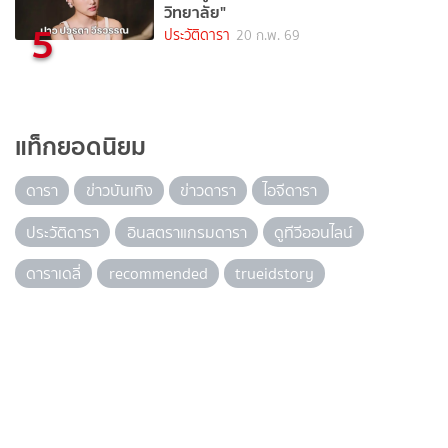
วิทยาลัย"
5
ประวัติดารา
20 ก.พ. 69
แท็กยอดนิยม
ดารา
ข่าวบันเทิง
ข่าวดารา
ไอจีดารา
ประวัติดารา
อินสตราแกรมดารา
ดูทีวีออนไลน์
ดาราเดลี่
recommended
trueidstory