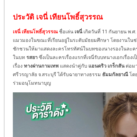
ประวัติ เจนี่ เทียนโพธิ์สุวรรณ
เจนี่ เทียนโพธิ์สุวรรณ
ชื่อเล่น
เจนี่
เกิดวันที่ 11 กันยายน พ.ศ
แมวมองในขณะที่เรียนอยู่ในระดับมัธยมศึกษา โดยงานในช่วง
ชักชวนให้มาแสดงละครโทรทัศน์ในบทของนางรองในละครเ
ในบท
รสยา
ซึ่งเป็นละครเรื่องแรกที่เจนี่รับบทนางเอกเรื่อ
เรื่อง
ทางผ่านกามเทพ
แสดงนำคู่กับ
แอนดริว เกร็กสัน
ต่อมา
ศรีวรญาลัย จ.สระบุรี ได้รับฉายาทางธรรม
ธัมมกัลยาณี
โดย
ร่วมอนุโมทนาบุญ