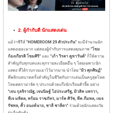
2. ผู้กำกับดี นักแสดงเด่น
แม้ว่าซีรีส์
"HOMEROOM 29 ตัวประกัน"
จะมีจำนวนนัก
แสดงเยอะมาก แต่สองผู้กำกับการแสดงคุณภาพ
"โขม
ก้องเกียรติ โขมศิริ"
และ
"เก้า วิรดา คูหาวันต์"
ก็ให้ความ
สำคัญกับทุกบทและทุกรายละเอียดอื่น ๆ โดยเฉพาะนัก
แสดง ที่ได้รวบรวมเอาไว้มากมาย นำโดย
"มิว ศุภศิษฏ์"
ที่พลิกบทบาทครั้งสำคัญในชีวิตกับการเล่นเป็นครูสุดโหด
โหมดดราม่าจัด ๆ ประกบด้วยแก๊งนักเรียนตัวจี้ด อย่าง
"เจน กุลจิราณัฐ, เจนนิษฐ์ โอ่ประเสริฐ, มิวสิค แพรวา,
พีเจ มหิดล, พร้อม ราชภัทร, มาร์ค ศิวัช, พีค ภีมพล, เจเจ
รัชพล, คิ้ว อนงค์นาถ, ชาลี ชาลีดา"
ร่วมด้วยนักแสดงวัย
รุ่นอีกคับคั่ง