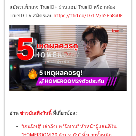
สมัครแพ็กเกจ TrueID+ ผ่านแอป TrueID หรือ กล่อง
TrueID TV สมัครเลย
https://ttid.co/D7LM/h28h8u08
อ่าน
ข่าวบันเทิงวันนี้
ที่เกี่ยวข้อง :
"เจนนิษฐ์" เล่าถึงบท "นิทาน" หัวหน้าผู้แสนดีใน
"HOMEROOM 29 ตัวประกัน" ทั้งยากทั้งหนัก