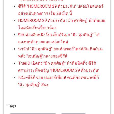
ซีรีส์ "HOMEROOM 29 ตัวประกัน" ปล่อยโปสเตอร์
อย่างเป็นทางการ เริ่ม 28 มี.ค.นี้
HOMEROOM 29 ตัวประกัน : มิว ศุภศิษฏ์ นำทีมเผย
โฉมนักเรียนจึ้งยกห้อง
ปิดกล้องอีกหนึ่งโปรเจ็กต์รีเมก “มิว ศุภศิษฏ์” ได้
ลองบทท้าทายและแปลกใหม่
น่ารัก! "มิว ศุภศิษฏ์" ยกเค้กเซอร์ไพรส์วันเกิดย้อน
หลัง "เจนนิษฐ์"กลางกองซีรีส์
TrueID เปิดตัว "มิว ศุภศิษฏ์" นำทีมฟิตติ้ง ซีรีส์
ดราม่าระทึกขวัญ "HOMEROOM 29 ตัวประกัน"
หนัง-ซีรีส์ จ่อออนแอร์เพียบ! คนที่ฮอตขนาดนี้ก็
"มิว ศุภศิษฏ์" สินะ
Tags