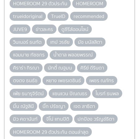
HOMEROOM 29 ตัวประกัน
HOMEROOM
trueidoriginal
TrueID
recommended
JUVE9
ข่าวละคร
ดูซีรีส์ออนไลน์
วินเนอร์ ธนทัต
เทป วรชัย
มัช มนัสสิตา
แอมมาย ทัชชกร
น้ำตาล พลอยพรรณ์
คิราร่า กิรณา
นัทตี้ ณฐมน
คิรีย์ ดีรินดา
ตงตง ธนธัช
หยาง เพชรเตชินธ์
เพชร ณภัทร
เฟ่ย ธนารุจิรัตน์
แซนแวน ปัณณธร
ไบรท์ ธนพล
มิ้น ณัฐสินี
บิ๊ก ปรัชญา
เจด สาธิตา
มิว ศดานันท์
จีโน่ แทนปิติ
ปกป้อง วรัญช์ธิตา
HOMEROOM 29 ตัวประกัน ตอนล่าสุด