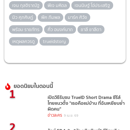
เจน กุลจิราณัฐ
พีเจ มหิดล
เจนนิษฐ์ โอ่ประเสริฐ
มิว ศุภศิษฏ์
พีค ภีมพล
มาร์ค ศิวัช
พร้อม ราชภัทร
คิ้ว อนงค์นาถ
ชาลี ชาลีดา
เหตุผลควรดู
trueidstory
ยอดนิยมในตอนนี้
1
เปิดวิธีรับชม TrueID Short Drama ซีรีส์
ไทยแนวตั้ง "เธอคือแม่บ้าน ที่ฉันเหยียบย่ำ
ผิดคน"
ข่าวละคร
9 เม.ย. 69
2