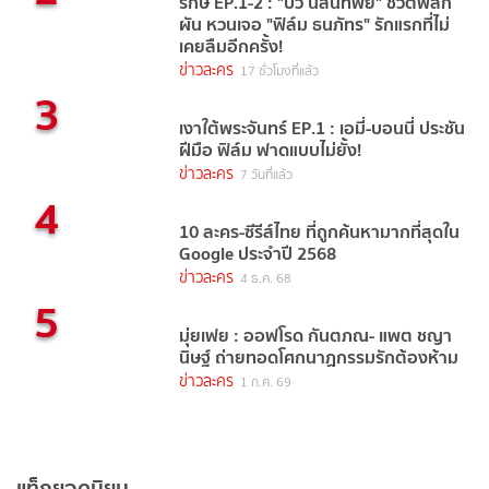
รักษ์ EP.1-2 : "บัว นลินทิพย์" ชีวิตพลิก
ผัน หวนเจอ "ฟิล์ม ธนภัทร" รักแรกที่ไม่
เคยลืมอีกครั้ง!
ข่าวละคร
17 ชั่วโมงที่แล้ว
3
เงาใต้พระจันทร์ EP.1 : เอมี่-บอนนี่ ประชัน
ฝีมือ ฟิล์ม ฟาดแบบไม่ยั้ง!
ข่าวละคร
7 วันที่แล้ว
4
10 ละคร-ซีรีส์ไทย ที่ถูกค้นหามากที่สุดใน
Google ประจำปี 2568
ข่าวละคร
4 ธ.ค. 68
5
มุ่ยเฟย : ออฟโรด กันตภณ- แพต ชญา
นิษฐ์ ถ่ายทอดโศกนาฏกรรมรักต้องห้าม
ข่าวละคร
1 ก.ค. 69
แท็กยอดนิยม