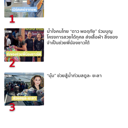
1
น้ำใจคนไทย “ดาว พอฤทัย” ร่วมบุญ
โครงการสวยได้กุศล ส่งเสื้อผ้า สิ่งของ
จำเป็นช่วยพี่น้องชาวใต้
2
“บุ๋ม” ช่วยสู้น้ำท่วมสตูล- ยะลา
3