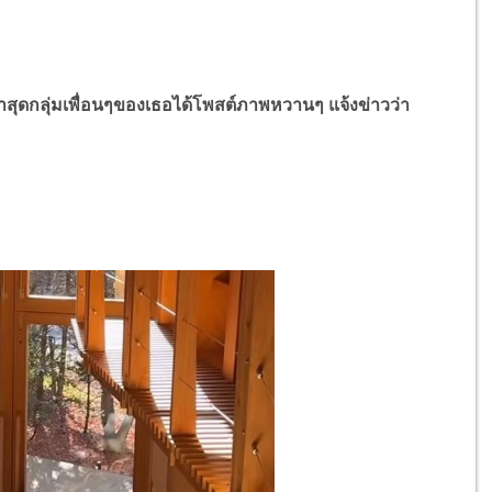
่าสุดกลุ่มเพื่อนๆของเธอได้โพสต์ภาพหวานๆ แจ้งข่าวว่า