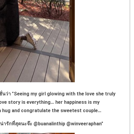
่นว่า "
Seeing my girl glowing with the love she truly
ove story is everything… her happiness is my
can hug and congratulate the sweetest couple…
น่ารักที่สุดนะจ๊ะ
@buanalinthip @winveeraphan"